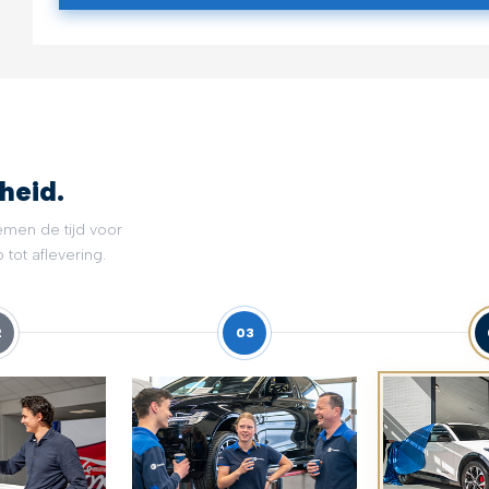
heid.
emen de tijd voor
tot aflevering.
2
03