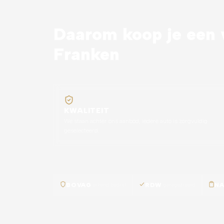
Daarom koop je een v
Franken
KWALITEIT
We staan achter ons aanbod, iedere auto is zorgvuldig
geselecteerd.
BOVAG
erkend bedrijf
RDW
geregistreerd
N