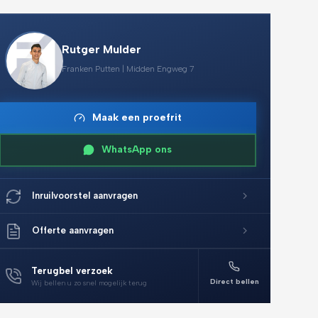
Rutger Mulder
Franken Putten | Midden Engweg 7
Maak een proefrit
WhatsApp ons
Inruilvoorstel aanvragen
Offerte aanvragen
Terugbel verzoek
Direct bellen
Wij bellen u zo snel mogelijk terug