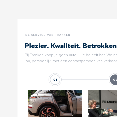
DE SERVICE VAN FRANKEN
Plezier. Kwaliteit. Betrokken
Bij Franken koop je geen auto — je beleeft het. We n
jou, persoonlijk, met één contactpersoon van verkoop 
01
0