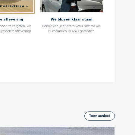
KE AFLEVERING ✨
ke aflevering
We blijven klaar staan
oit te vergeten. We
Geniet van je afleverniveau met tot wel
ijzondere aflevering!
12 maanden BOVAG garantie*.
Toon aanbod