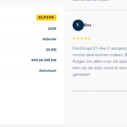
KLP39G
T.
Bos
2025
★
★
★
★
★
Hybride
gevonden bij Franken
Ford Kuga ST-line X aangesc
23.010
en bezichtiging en proefrit,
mooie deal kunnen maken. Bij
455 pk 335 kW
 bakje koffie en daarna de
Rutger om alles over de auto
 opgehaald en ze zijn de
kers op de auto werd er een 
Automaat
eg ik nog een heerlijke taart
genieten!
t voor jullie goede service en
.
Google Review | Hoe klanten ons beoord
★
★
★
★
★
232+ recensies