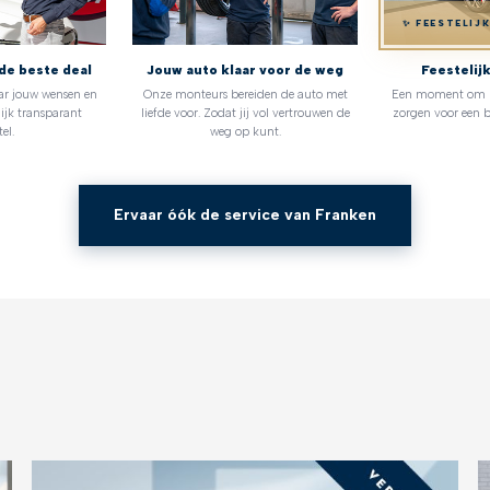
✨ FEESTELIJ
de beste deal
Jouw auto klaar voor de weg
Feestelij
ar jouw wensen en
Onze monteurs bereiden de auto met
Een moment om no
ijk transparant
liefde voor. Zodat jij vol vertrouwen de
zorgen voor een b
el.
weg op kunt.
Ervaar óók de service van Franken