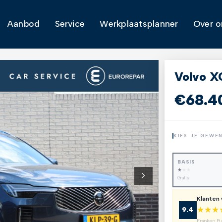
Aanbod
Service
Werkplaatsplanner
Over o
Volvo X
€68.4
KIES JE GEWE
BASIS
★
★
★
Gratis
Klanten
★
★
★
9.4
Franken P