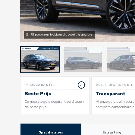
51 personen hebben dit voertuig gezien
PRIJSGARANTIE
VOERTUIGHISTORIE
Beste Prijs
Transparant
De mooiste auto gegarandeerd tegen
Al onze auto's zijn voor
de beste prijs
complete aantoonbare hi
Specificaties
Uitrusting