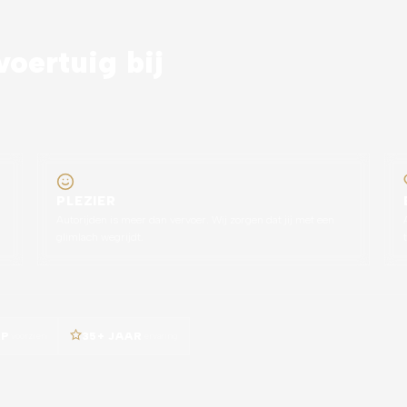
oertuig bij
PLEZIER
Autorijden is meer dan vervoer. Wij zorgen dat jij met een
glimlach wegrijdt.
AP
voorzien
35+ JAAR
ervaring