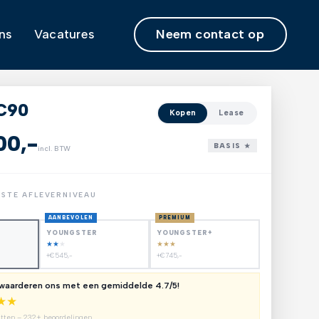
Neem contact op
ns
Vacatures
C90
Kopen
Lease
00,-
BASIS ★
incl. BTW
NSTE AFLEVERNIVEAU
AANBEVOLEN
PREMIUM
YOUNGSTER
YOUNGSTER+
★
★
★
★
★
★
+€545,-
+€745,-
 waarderen ons met een gemiddelde 4.7/5!
★
★
utten – 232+ beoordelingen