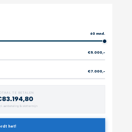
60 mnd.
€5.000,-
€7.000,-
OTAAL TE BETALEN
€83.194,80
Verlengde garantie
All-weat
cl. aanbetaling & slottermijn
Zorgeloos rijden
Bescherm 
rdt het!