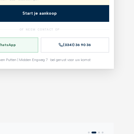
Start je aankoop
OF NEEM CONTACT OP
hatsApp
(0341) 36 90 36
ken Putten | Midden Engweg 7 · bel gerust voor uw komst