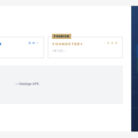
PREMIUM
★
★
★
★
★
★
R
YOUNGSTER+
+€745,-
—
Geldige APK