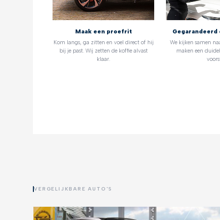
Maak een proefrit
Gegarandeerd 
Kom langs, ga zitten en voel direct of hij
We kijken samen na
bij je past. Wij zetten de koffie alvast
maken een duidel
klaar.
voorst
VERGELIJKBARE AUTO'S