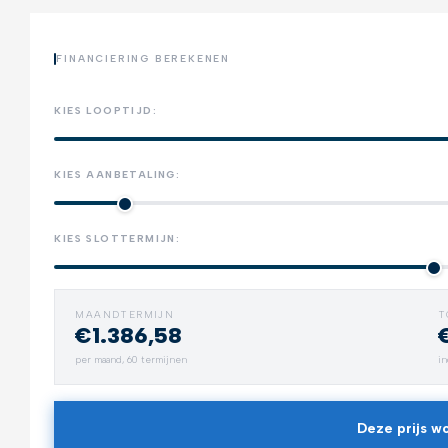
FINANCIERING BEREKENEN
KIES LOOPTIJD:
KIES AANBETALING:
KIES SLOTTERMIJN:
MAANDTERMIJN
T
€1.386,58
Trekhaak
per maand,
60
termijnen
in
Neem alles mee
Deze prijs wo