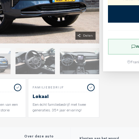
Delen
W
Fran
FAMILIEBEDRIJF
Lokaal
zien van een
Een écht familiebedrijf met twee
storie
generaties. 35+ jaar ervaring!
Over deze auto
Klanten aan het woord