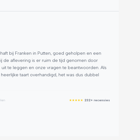
S.
★
★
★
haft bij Franken in Putten, goed geholpen en een
Ik be
 de aflevering is er ruim de tijd genomen door
Q8 Pro
 uit te leggen en onze vragen te beantwoorden. Als
begel
heerlijke taart overhandigd, het was dus dubbel
duidel
auto 
erg t
aan i
elen
★
★
★
★
★
232+ recensies
Bedank
Google R