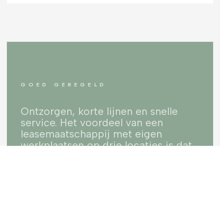
GOED GEREGELD
Ontzorgen, korte lijnen en snelle
service.
Het voordeel van een
leasemaatschappij met
eigen
werkplaatsen op drie locaties is dat
je nooit stil hoeft te staan. Als eigen
ondernemer weten wij wat stilstand
betekend voor jou en je
onderneming. We zijn trots dat we
iedere dag weer voor onze klanten
mogen klaarstaan.