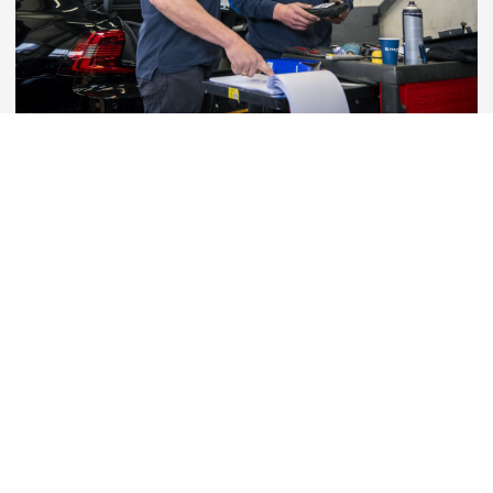
Marketing Specialist
📍 Elspeet, Nunspeet of Putten - Gelderland
🕐 2 tot 3 werkdagen (flexibel)
💸 Salaris o.b.v. leeftijd & ervaring
Bekijk vacature