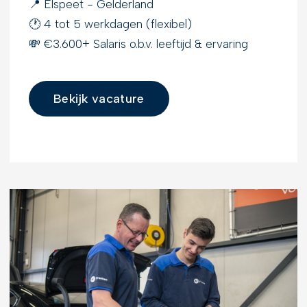
📍 Elspeet - Gelderland
🕐 4 tot 5 werkdagen (flexibel)
💸 €3.600+ Salaris o.b.v. leeftijd & ervaring
Bekijk vacature