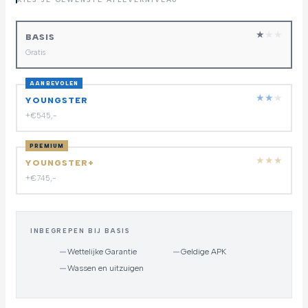
★
★
★
BASIS
Gratis
AANBEVOLEN
★
★
★
YOUNGSTER
+€545,-
PREMIUM
★
★
★
YOUNGSTER+
+€745,-
INBEGREPEN BIJ BASIS
—
Wettelijke Garantie
—
Geldige APK
—
Wassen en uitzuigen