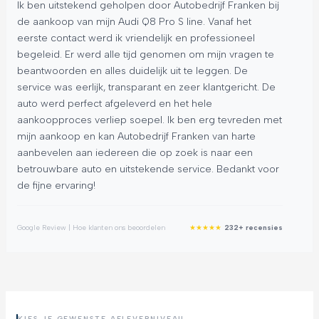
Ik ben uitstekend geholpen door Autobedrijf Franken bij
Wi
de aankoop van mijn Audi Q8 Pro S line. Vanaf het
ge
eerste contact werd ik vriendelijk en professioneel
af
begeleid. Er werd alle tijd genomen om mijn vragen te
to
beantwoorden en alles duidelijk uit te leggen. De
bak
service was eerlijk, transparant en zeer klantgericht. De
ve
auto werd perfect afgeleverd en het hele
af
aankoopproces verliep soepel. Ik ben erg tevreden met
ik 
mijn aankoop en kan Autobedrijf Franken van harte
Fr
aanbevelen aan iedereen die op zoek is naar een
en 
betrouwbare auto en uitstekende service. Bedankt voor
de fijne ervaring!
Goog
★
★
★
★
★
Google Review | Hoe klanten ons beoordelen
232+ recensies
KIES JE GEWENSTE AFLEVERNIVEAU