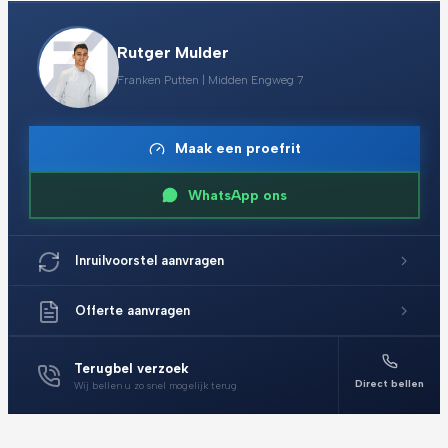
Rutger Mulder
Franken Putten | Midden Engweg 7
Maak een proefrit
WhatsApp ons
Inruilvoorstel aanvragen
Offerte aanvragen
Terugbel verzoek
Direct bellen
Wij bellen u zo snel mogelijk terug