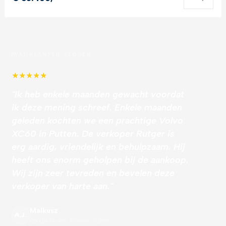
WAT KLANTEN ZEGGEN
★
★
★
★
★
"Ik heb enkele maanden gewacht voordat
ik deze mening schreef. Enkele maanden
geleden kochten we een prachtige Volvo
XC60 in Putten. De verkoper Rutger is
erg aardig, vriendelijk en behulpzaam. Hij
heeft ons enorm geholpen bij de aankoop.
Wij zijn zeer tevreden en bevelen deze
verkoper van harte aan."
Malkusz
A.J.
Google Review · Franken Putten