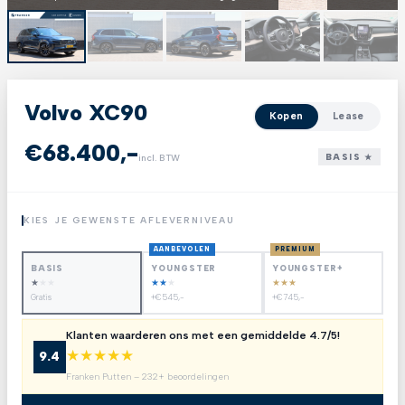
Volvo XC90
Kopen
Lease
€68.400,-
BASIS ★
incl. BTW
KIES JE GEWENSTE AFLEVERNIVEAU
AANBEVOLEN
PREMIUM
BASIS
YOUNGSTER
YOUNGSTER+
★
★
★
★
★
★
★
★
★
Gratis
+€545,-
+€745,-
Klanten waarderen ons met een gemiddelde 4.7/5!
★
★
★
★
★
9.4
Franken Putten – 232+ beoordelingen