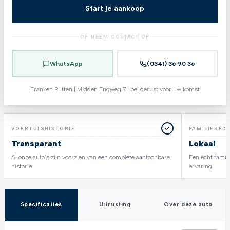
Start je aankoop
OF NEEM CONTACT OP
WhatsApp
(0341) 36 90 36
Franken Putten | Midden Engweg 7 · bel gerust voor uw komst
VOERTUIGHISTORIE
FAMILIEBEDR
Transparant
Lokaal
Al onze auto's zijn voorzien van een complete aantoonbare
Een écht famili
historie
ervaring!
Specificaties
Uitrusting
Over deze auto