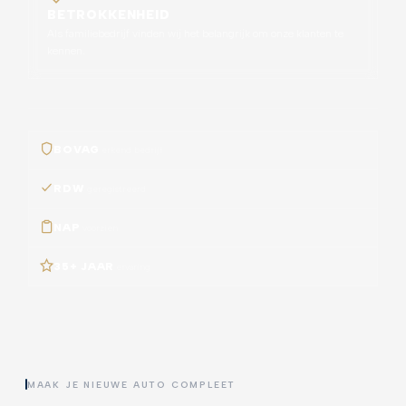
BETROKKENHEID
Als familiebedrijf vinden wij het belangrijk om onze klanten te
kennen.
BOVAG
erkend bedrijf
RDW
geregistreerd
NAP
voorzien
35+ JAAR
ervaring
MAAK JE NIEUWE AUTO COMPLEET