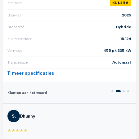
Kenteken
KLL35V
Bouwjaar
2025
Brandstof
Hybride
Kilometerstand
18.124
Vermogen
455 pk 335 kW
Transmissie
Automaat
11 meer
specificaties
Klanten aan het woord
S.
Dhunny
★
★
★
★
★
★