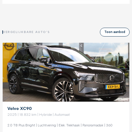
Toon aanbod
VERGELIJKBARE AUTO'S
Volvo XC90
2025 | 18.832 km | Hybride | Automaat
2.0 T8 Plus Bright | Luchtvering | Elek. Trekhaak | Panoramadak | 360