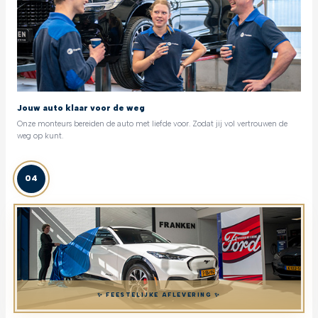
Jouw auto klaar voor de weg
Onze monteurs bereiden de auto met liefde voor. Zodat jij vol vertrouwen de
weg op kunt.
04
✨ FEESTELIJKE AFLEVERING ✨