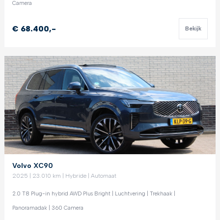
Camera
€ 68.400,-
Bekijk
Volvo XC90
2025 | 23.010 km | Hybride | Automaat
2.0 T8 Plug-in hybrid AWD Plus Bright | Luchtvering | Trekhaak |
Panoramadak | 360 Camera