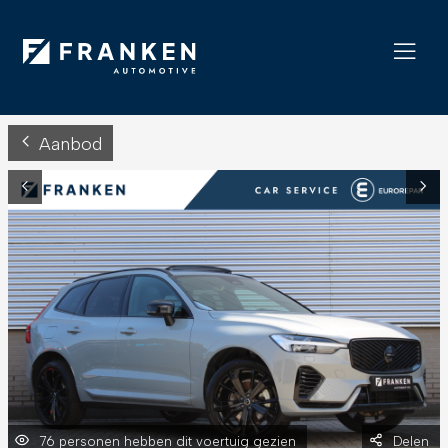
Aanbod
76 personen hebben dit voertuig gezien
Delen