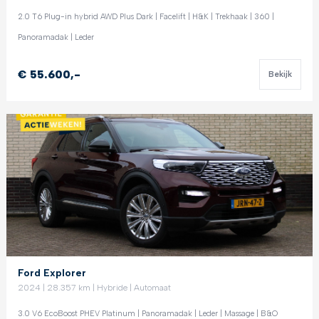
2.0 T6 Plug-in hybrid AWD Plus Dark | Facelift | H&K | Trekhaak | 360 |
Panoramadak | Leder
€ 55.600,-
Bekijk
Ford Explorer
2024 | 28.357 km | Hybride | Automaat
3.0 V6 EcoBoost PHEV Platinum | Panoramadak | Leder | Massage | B&O