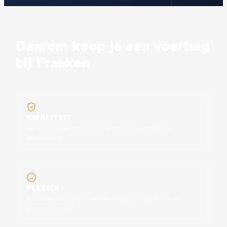
Daarom koop je een voertuig
bij Franken
KWALITEIT
We staan achter ons aanbod, iedere auto is zorgvuldig
geselecteerd.
PLEZIER
Autorijden is meer dan vervoer. Wij zorgen dat jij met een
glimlach wegrijdt.