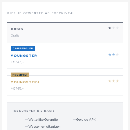
KIES JE GEWENSTE AFLEVERNIVEAU
★
★
★
BASIS
Gratis
AANBEVOLEN
★
★
★
YOUNGSTER
+€545,-
PREMIUM
★
★
★
YOUNGSTER+
+€745,-
INBEGREPEN BIJ BASIS
—
Wettelijke Garantie
—
Geldige APK
—
Wassen en uitzuigen