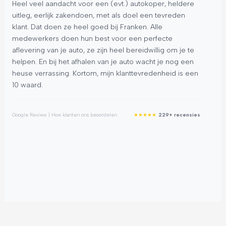
Heel veel aandacht voor een (evt.) autokoper, heldere
Be
uitleg, eerlijk zakendoen, met als doel een tevreden
pr
klant. Dat doen ze heel goed bij Franken. Alle
aut
medewerkers doen hun best voor een perfecte
sta
aflevering van je auto, ze zijn heel bereidwillig om je te
de
helpen. En bij het afhalen van je auto wacht je nog een
De
heuse verrassing. Kortom, mijn klanttevredenheid is een
Ab
10 waard.
dit
★
★
★
★
★
Google Review | Hoe klanten ons beoordelen
229+ recensies
Goog