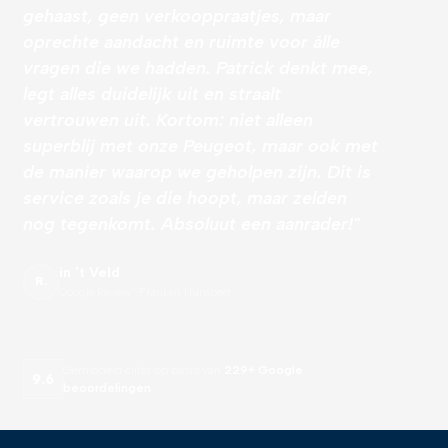
gehaast, geen verkooppraatjes, maar
oprechte aandacht en ruimte voor álle
vragen die we hadden. Patrick denkt mee,
legt alles duidelijk uit en straalt
vertrouwen uit. Kortom: niet alleen
superblij met onze Peugeot, maar ook met
de manier waarop we geholpen zijn. Dit is
service zoals je die hoopt, maar zelden
nog tegenkomt. Absoluut een aanrader!"
in 't Veld
R.
Google Review · Franken Nunspeet
Gemiddeld cijfer op basis van
229+ Google
9.6
beoordelingen