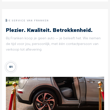
DE SERVICE VAN FRANKEN
Plezier. Kwaliteit. Betrokkenheid.
Bij Franken koop je geen auto — je beleeft het. We nemen
de tijd voor jou, persoonlijk, met één contactpersoon van
verkoop tot aflevering.
01