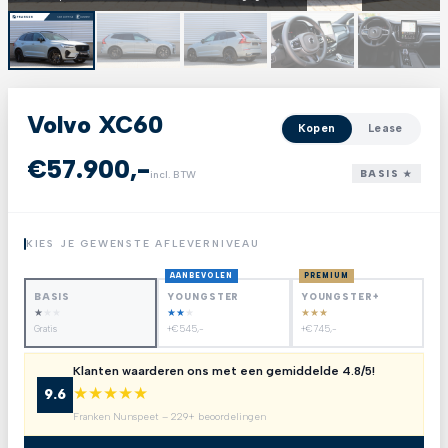
Volvo XC60
Kopen
Lease
€57.900,-
BASIS ★
incl. BTW
KIES JE GEWENSTE AFLEVERNIVEAU
AANBEVOLEN
PREMIUM
BASIS
YOUNGSTER
YOUNGSTER+
★
★
★
★
★
★
★
★
★
Gratis
+€545,-
+€745,-
Klanten waarderen ons met een gemiddelde 4.8/5!
★
★
★
★
★
9.6
Franken Nunspeet – 229+ beoordelingen