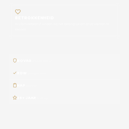
BETROKKENHEID
Als familiebedrijf vinden wij het belangrijk om onze klanten te
kennen.
BOVAG
erkend bedrijf
RDW
geregistreerd
NAP
voorzien
35+ JAAR
ervaring