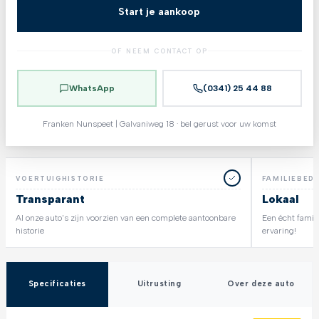
Start je aankoop
OF NEEM CONTACT OP
WhatsApp
(0341) 25 44 88
Franken Nunspeet | Galvaniweg 18 · bel gerust voor uw komst
VOERTUIGHISTORIE
FAMILIEBEDR
Transparant
Lokaal
Al onze auto's zijn voorzien van een complete aantoonbare
Een écht famili
historie
ervaring!
Specificaties
Uitrusting
Over deze auto