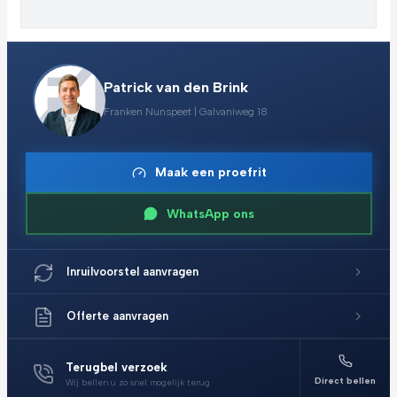
Patrick van den Brink
Franken Nunspeet | Galvaniweg 18
Maak een proefrit
WhatsApp ons
Inruilvoorstel aanvragen
Offerte aanvragen
Terugbel verzoek
Direct bellen
Wij bellen u zo snel mogelijk terug