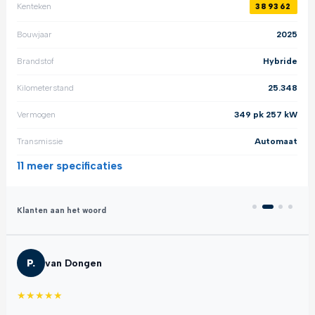
Kenteken
389362
Bouwjaar
2025
Brandstof
Hybride
Kilometerstand
25.348
Vermogen
349 pk 257 kW
Transmissie
Automaat
11 meer
specificaties
Klanten aan het woord
P.
van Dongen
★
★
★
★
★
★