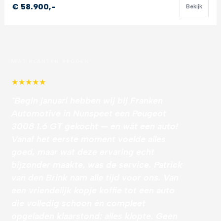
€ 58.900,-
Bekijk
WAT KLANTEN ZEGGEN
★
★
★
★
★
"Begin januari hebben wij bij Franken
Automotive in Nunspeet een Peugeot
3008 1.6 GT gekocht — en wát een auto!
Vanaf het eerste moment voelde alles
goed, maar wat deze ervaring echt
bijzonder maakte, was de service. Patrick
van den Brink nam alle tijd voor ons. Van
een vriendelijk kopje koffie tot een auto
die volledig schoon én compleet
opgeladen klaarstond: alles klopte. Geen