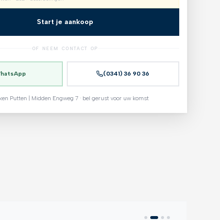
Start je aankoop
OF NEEM CONTACT OP
hatsApp
(0341) 36 90 36
ken Putten | Midden Engweg 7 · bel gerust voor uw komst