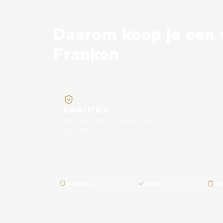
Daarom koop je een v
Franken
KWALITEIT
We staan achter ons aanbod, iedere auto is zorgvuldig
geselecteerd.
BOVAG
erkend bedrijf
RDW
geregistreerd
N