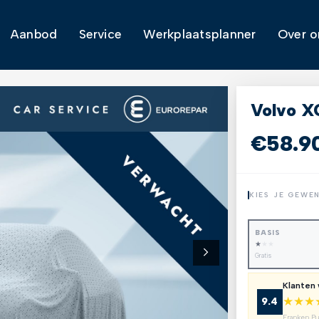
Aanbod
Service
Werkplaatsplanner
Over o
Volvo X
€58.9
KIES JE GEWE
BASIS
★
★
★
Gratis
Klanten
★
★
★
9.4
Franken P