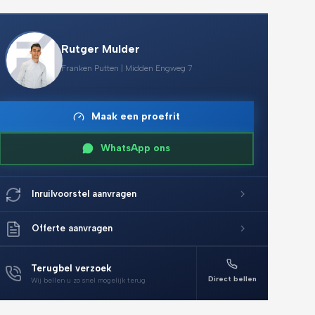
Rutger Mulder
Franken Putten | Midden Engweg 7
Maak een proefrit
WhatsApp ons
Inruilvoorstel aanvragen
Offerte aanvragen
Terugbel verzoek
Direct bellen
Wij bellen u zo snel mogelijk terug