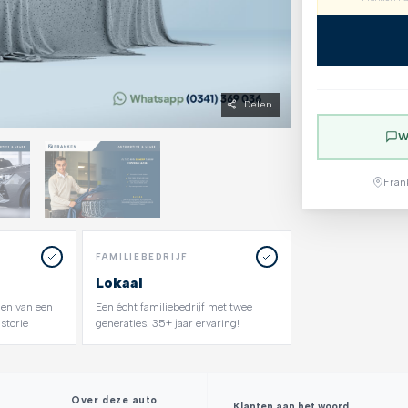
Delen
W
Fran
FAMILIEBEDRIJF
Lokaal
zien van een
Een écht familiebedrijf met twee
storie
generaties. 35+ jaar ervaring!
Over deze auto
Klanten aan het woord