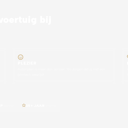
oertuig bij
PLEZIER
Autorijden is meer dan vervoer. Wij zorgen dat jij met een
glimlach wegrijdt.
AP
voorzien
35+ JAAR
ervaring