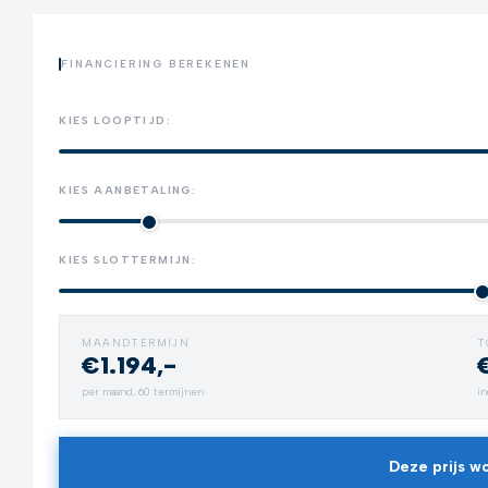
FINANCIERING BEREKENEN
KIES LOOPTIJD:
KIES AANBETALING:
KIES SLOTTERMIJN:
MAANDTERMIJN
T
€1.194,-
Trekhaak
per maand,
60
termijnen
in
Neem alles mee
Deze prijs wo