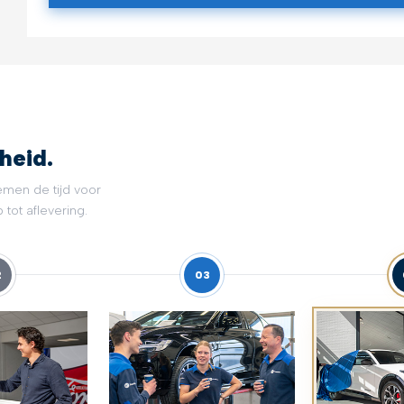
heid.
emen de tijd voor
tot aflevering.
2
03