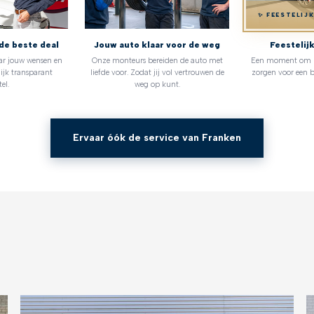
✨ FEESTELIJ
de beste deal
Jouw auto klaar voor de weg
Feestelij
ar jouw wensen en
Onze monteurs bereiden de auto met
Een moment om no
ijk transparant
liefde voor. Zodat jij vol vertrouwen de
zorgen voor een b
el.
weg op kunt.
Ervaar óók de service van Franken