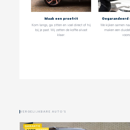
Maak een proefrit
Gegarandeerd 
Kom langs, ga zitten en voel direct of hij
We kijken samen na
bij je past. Wij zetten de koffie alvast
maken een duidel
klaar.
voorst
VERGELIJKBARE AUTO'S