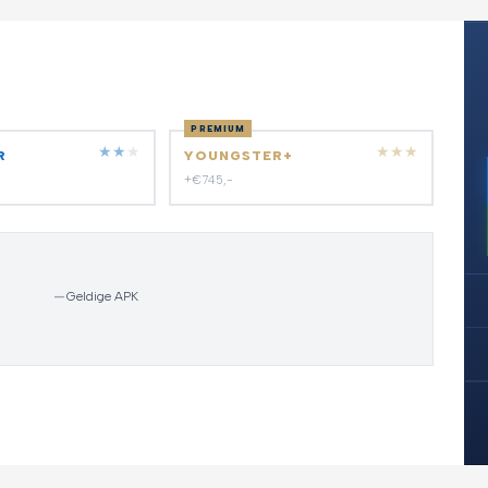
PREMIUM
★
★
★
★
★
★
R
YOUNGSTER+
+€745,-
—
Geldige APK