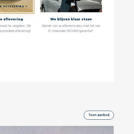
KE AFLEVERING ✨
ke aflevering
We blijven klaar staan
oit te vergeten. We
Geniet van je afleverniveau met tot wel
ijzondere aflevering!
12 maanden BOVAG garantie*.
Toon aanbod