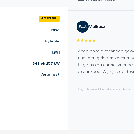
439358
A.J.
Malkusz
2026
★
★
★
★
★
Hybride
n bij de aankoop van mijn Audi
Ik heb enkele maanden gewac
1.951
delijk en professioneel
maanden geleden kochten we
349 pk 257 kW
n te beantwoorden en alles
Rutger is erg aardig, vriende
parant en zeer klantgericht. De
de aankoop. Wij zijn zeer te
Automaat
oces verliep soepel. Ik ben
Franken van harte aanbevelen
Google Review | Hoe klanten ons beoord
uto en uitstekende service.
★
★
★
★
★
232+ recensies