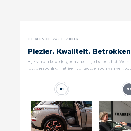
DE SERVICE VAN FRANKEN
Plezier. Kwaliteit. Betrokken
Bij Franken koop je geen auto — je beleeft het. We n
jou, persoonlijk, met één contactpersoon van verkoop 
01
0