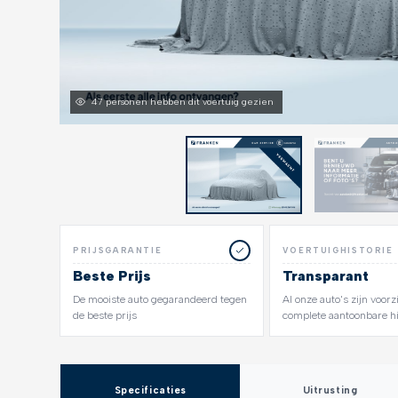
47 personen hebben dit voertuig gezien
PRIJSGARANTIE
VOERTUIGHISTORIE
Beste Prijs
Transparant
De mooiste auto gegarandeerd tegen
Al onze auto's zijn voor
de beste prijs
complete aantoonbare hi
Specificaties
Uitrusting