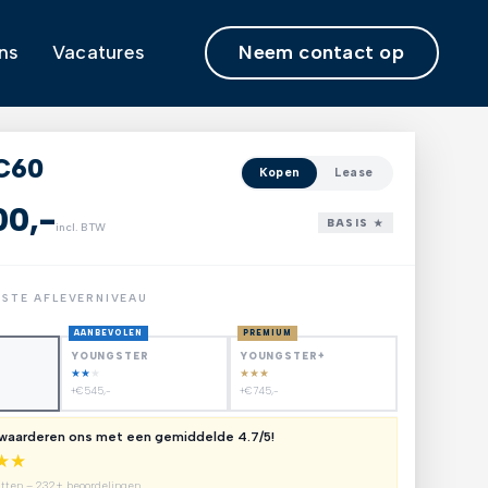
Neem contact op
ns
Vacatures
C60
Kopen
Lease
00,-
BASIS ★
incl. BTW
NSTE AFLEVERNIVEAU
AANBEVOLEN
PREMIUM
YOUNGSTER
YOUNGSTER+
★
★
★
★
★
★
+€545,-
+€745,-
 waarderen ons met een gemiddelde 4.7/5!
★
★
utten – 232+ beoordelingen