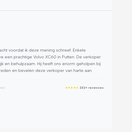
T.
★
★
★
ht voordat ik deze mening schreef. Enkele
Ford 
 een prachtige Volvo XC60 in Putten. De verkoper
mooie
lijk en behulpzaam. Hij heeft ons enorm geholpen bij
Rutge
vreden en bevelen deze verkoper van harte aan.
kers 
genie
elen
★
★
★
★
★
232+ recensies
Google R