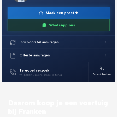
Maak een proefrit
WhatsApp ons
Inruilvoorstel aanvragen
Offerte aanvragen
Terugbel verzoek
Direct bellen
Wij bellen u zo snel mogelijk terug
Daarom koop je een voertuig
bij Franken