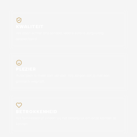
KWALITEIT
We staan achter ons aanbod, iedere auto is zorgvuldig
geselecteerd.
PLEZIER
Autorijden is meer dan vervoer. Wij zorgen dat jij met een
glimlach wegrijdt.
BETROKKENHEID
Als familiebedrijf vinden wij het belangrijk om onze klanten te
kennen.