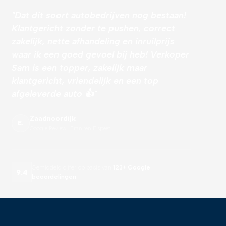
"Dat dit soort autobedrijven nog bestaan!
Klantgericht zonder te pushen, correct
zakelijk, nette afhandeling en inruilprijs
waar ik een goed gevoel bij heb! Verkoper
Sam is een topper, zakelijk maar
klantgericht, vriendelijk en een top
afgeleverde auto 👍"
Zaadnoordijk
E.
Google Review · Franken Elspeet
Gemiddeld cijfer op basis van
123+ Google
9.4
beoordelingen