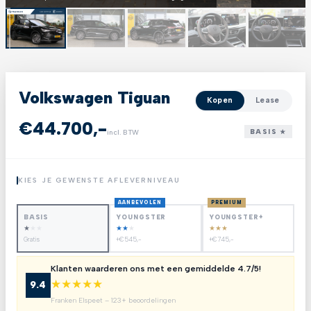
Volkswagen Tiguan
Kopen
Lease
€44.700,-
BASIS ★
incl. BTW
KIES JE GEWENSTE AFLEVERNIVEAU
AANBEVOLEN
PREMIUM
BASIS
YOUNGSTER
YOUNGSTER+
★
★
★
★
★
★
★
★
★
Gratis
+€545,-
+€745,-
Klanten waarderen ons met een gemiddelde 4.7/5!
★
★
★
★
★
9.4
Franken Elspeet – 123+ beoordelingen