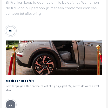
Bij Franken koop je geen auto — je beleeft het. We nemen
de tijd voor jou, persoonlijk, met één contactpersoon van
verkoop tot aflevering.
01
Maak een proefrit
Kom langs, ga zitten en voel direct of hij bij je past. Wij zetten de koffie alvast
klaar.
02