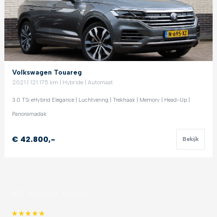
Volkswagen Touareg
2021 | 121.175 km | Hybride | Automaat
3.0 TSi eHybrid Elegance | Luchtvering | Trekhaak | Memory | Head-Up |
Panoramadak
€ 42.800,-
Bekijk
WAT KLANTEN ZEGGEN
★
★
★
★
★