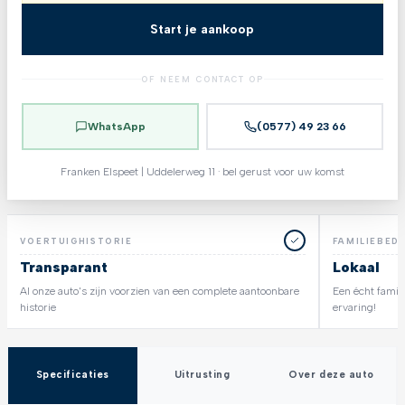
Start je aankoop
OF NEEM CONTACT OP
WhatsApp
(0577) 49 23 66
Franken Elspeet | Uddelerweg 11 · bel gerust voor uw komst
VOERTUIGHISTORIE
FAMILIEBEDR
Transparant
Lokaal
Al onze auto's zijn voorzien van een complete aantoonbare
Een écht famili
historie
ervaring!
Specificaties
Uitrusting
Over deze auto