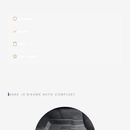
BOVAG
erkend bedrijf
RDW
geregistreerd
NAP
voorzien
35+ JAAR
ervaring
MAAK JE NIEUWE AUTO COMPLEET