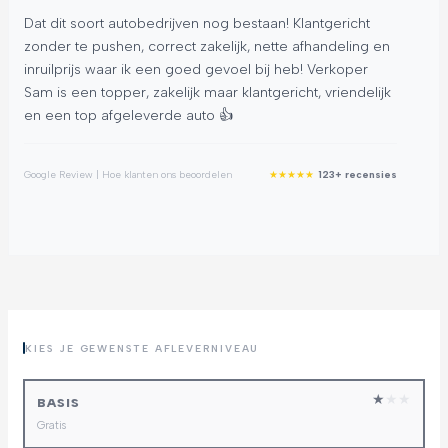
Dat dit soort autobedrijven nog bestaan! Klantgericht
Go
zonder te pushen, correct zakelijk, nette afhandeling en
pr
inruilprijs waar ik een goed gevoel bij heb! Verkoper
kri
Sam is een topper, zakelijk maar klantgericht, vriendelijk
wo
en een top afgeleverde auto 👍
no
en
★
★
★
★
★
Google Review | Hoe klanten ons beoordelen
123+ recensies
Goog
KIES JE GEWENSTE AFLEVERNIVEAU
★
★
★
BASIS
Gratis