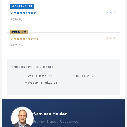
AANBEVOLEN
★
★
★
YOUNGSTER
+€545,-
PREMIUM
★
★
★
YOUNGSTER+
+€745,-
INBEGREPEN BIJ BASIS
—
Wettelijke Garantie
—
Geldige APK
—
Wassen en uitzuigen
Sam van Heulen
Franken Elspeet | Uddelerweg 11