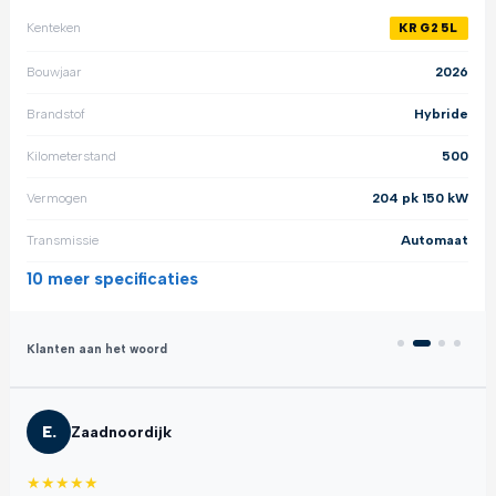
Kenteken
KRG25L
Bouwjaar
2026
Brandstof
Hybride
Kilometerstand
500
Vermogen
204 pk 150 kW
Transmissie
Automaat
10 meer
specificaties
Klanten aan het woord
E.
Zaadnoordijk
★
★
★
★
★
★