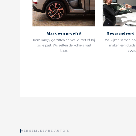
Maak een proefrit
Gegarandeerd 
Kom langs, ga zitten en voel direct of hij
We kijken samen na
bij je past. Wij zetten de koffie alvast
maken een duidel
klaar.
voorst
VERGELIJKBARE AUTO'S