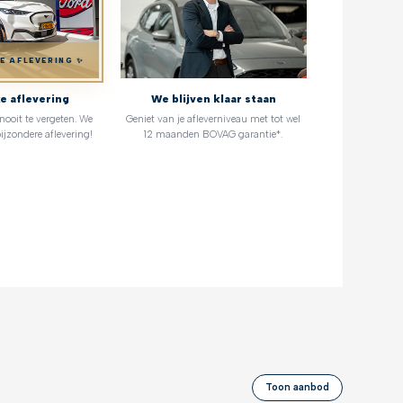
KE AFLEVERING ✨
ke aflevering
We blijven klaar staan
oit te vergeten. We
Geniet van je afleverniveau met tot wel
ijzondere aflevering!
12 maanden BOVAG garantie*.
Toon aanbod