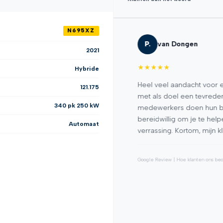
N695XZ
P.
van Dongen
2021
★
★
★
★
★
Hybride
n prettige garage met een
Heel veel aandacht voor een (
121.175
 een XC40 gekocht in perfecte
met als doel een tevreden kl
340 pk 250 kW
 denken mee en beschikken
medewerkers doen hun best vo
 prettig en professioneel.
bereidwillig om je te helpen.
Automaat
r dit team!
verrassing. Kortom, mijn klan
★
★
★
★
★
229+ recensies
Google Review | Hoe klanten ons beoord