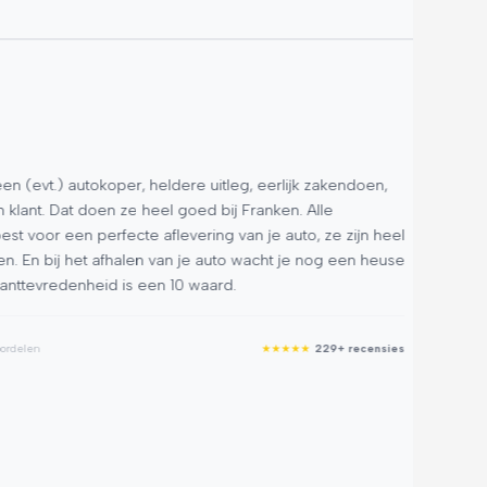
R.
★
★
★
evt.) autokoper, heldere uitleg, eerlijk zakendoen,
Begin
ant. Dat doen ze heel goed bij Franken. Alle
1.6 G
or een perfecte aflevering van je auto, ze zijn heel
maar 
 En bij het afhalen van je auto wacht je nog een heuse
Brink 
ttevredenheid is een 10 waard.
volle
geen 
we had
elen
★
★
★
★
★
229+ recensies
Korto
we geh
Absol
Google R