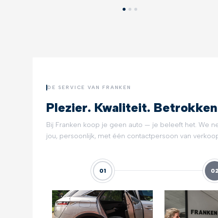
DE SERVICE VAN FRANKEN
Plezier. Kwaliteit. Betrokken
Bij Franken koop je geen auto — je beleeft het. We n
jou, persoonlijk, met één contactpersoon van verkoop 
01
0