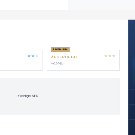
PREMIUM
★
★
★
★
★
★
ZEKERHEID+
+€995,-
—
Geldige APK