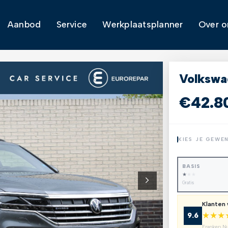
Aanbod
Service
Werkplaatsplanner
Over o
Volkswa
€42.8
KIES JE GEWE
BASIS
★
★
★
Gratis
Klanten
★
★
★
9.6
Franken N