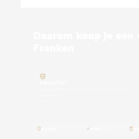
Daarom koop je een v
Franken
KWALITEIT
We staan achter ons aanbod, iedere auto is zorgvuldig
geselecteerd.
BOVAG
erkend bedrijf
RDW
geregistreerd
N