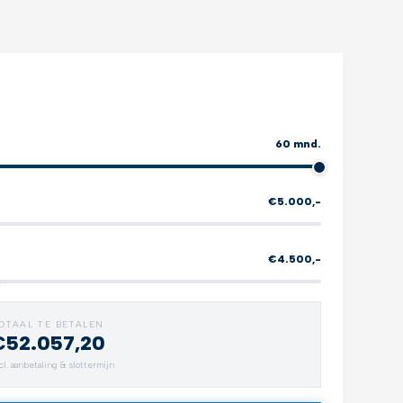
60 mnd.
€5.000,-
€4.500,-
OTAAL TE BETALEN
€52.057,20
Verlengde garantie
All-weat
cl. aanbetaling & slottermijn
Zorgeloos rijden
Bescherm 