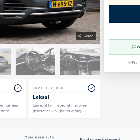
Delen
W
Fran
FAMILIEBEDRIJF
Lokaal
zien van een
Een écht familiebedrijf met twee
storie
generaties. 35+ jaar ervaring!
Over deze auto
Klanten aan het woord