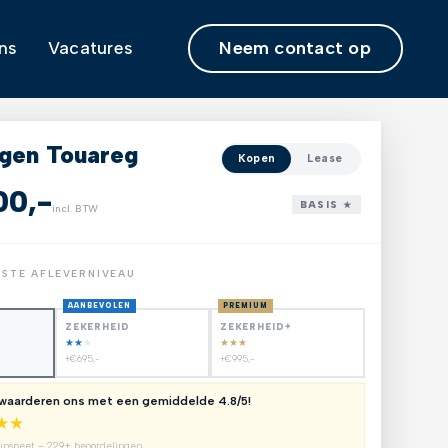
Neem contact op
ns
Vacatures
gen Touareg
Kopen
Lease
00,-
BASIS ★
incl. BTW
NSTE AFLEVERNIVEAU
AANBEVOLEN
PREMIUM
ZEKERHEID
ZEKERHEID+
★
★
★
★
★
★
+€695,-
+€995,-
 waarderen ons met een gemiddelde 4.8/5!
★
★
unspeet – 229+ beoordelingen