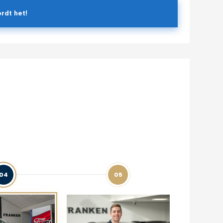
rdt het!
04
05