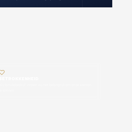
BETROKKENHEID
Als familiebedrijf vinden wij het belangrijk om onze klanten
te kennen.