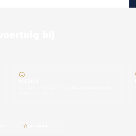
oertuig bij
PLEZIER
Autorijden is meer dan vervoer. Wij zorgen dat jij met een
glimlach wegrijdt.
AP
voorzien
35+ JAAR
ervaring