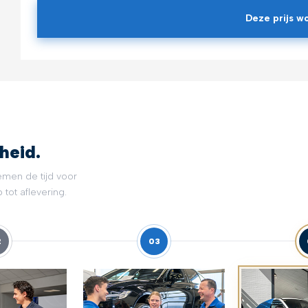
Deze prijs wo
heid.
emen de tijd voor
tot aflevering.
2
03