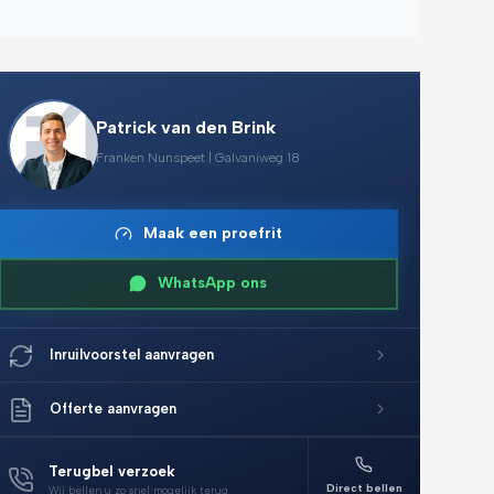
Patrick van den Brink
Franken Nunspeet | Galvaniweg 18
Maak een proefrit
WhatsApp ons
Inruilvoorstel aanvragen
Offerte aanvragen
Terugbel verzoek
Direct bellen
Wij bellen u zo snel mogelijk terug