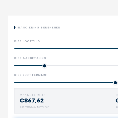
FINANCIERING BEREKENEN
KIES LOOPTIJD:
KIES AANBETALING:
KIES SLOTTERMIJN:
MAANDTERMIJN
T
€867,62
Trekhaak
per maand,
60
termijnen
in
Neem alles mee