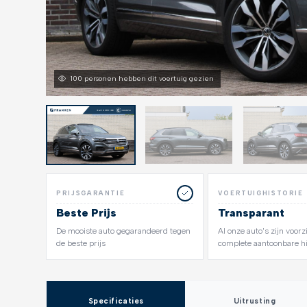
100 personen hebben dit voertuig gezien
PRIJSGARANTIE
VOERTUIGHISTORIE
Beste Prijs
Transparant
De mooiste auto gegarandeerd tegen
Al onze auto's zijn voor
de beste prijs
complete aantoonbare hi
Specificaties
Uitrusting