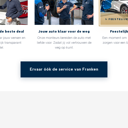
✨ FEESTELIJ
de beste deal
Jouw auto klaar voor de weg
Feestelij
ar jouw wensen en
Onze monteurs bereiden de auto met
Een moment om no
ijk transparant
liefde voor. Zodat jij vol vertrouwen de
zorgen voor een b
el.
weg op kunt.
Ervaar óók de service van Franken