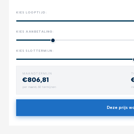
KIES LOOPTIJD:
KIES AANBETALING:
KIES SLOTTERMIJN:
MAANDTERMIJN
T
€806,81
Trekhaak
per maand,
60
termijnen
in
Neem alles mee
Deze prijs wo