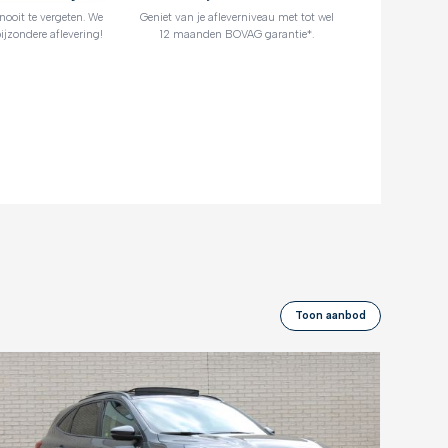
oit te vergeten. We
Geniet van je afleverniveau met tot wel
ijzondere aflevering!
12 maanden BOVAG garantie*.
Toon aanbod