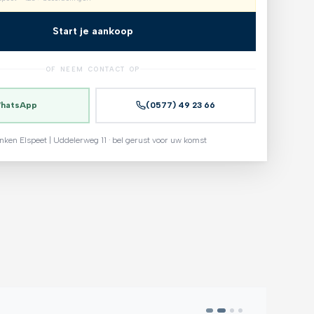
Start je aankoop
OF NEEM CONTACT OP
hatsApp
(0577) 49 23 66
nken Elspeet | Uddelerweg 11 · bel gerust voor uw komst