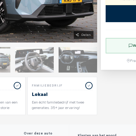
Delen
W
Fra
FAMILIEBEDRIJF
Lokaal
zien van een
Een écht familiebedrijf met twee
storie
generaties. 35+ jaar ervaring!
Over deze auto
Klanten aan het woord