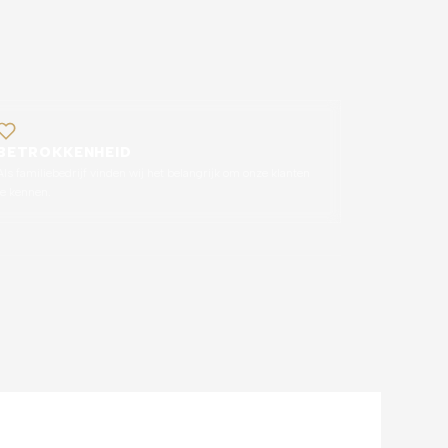
BETROKKENHEID
Als familiebedrijf vinden wij het belangrijk om onze klanten
te kennen.