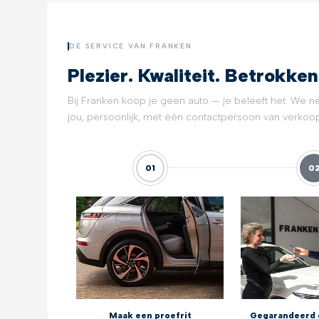
DE SERVICE VAN FRANKEN
Plezier. Kwaliteit. Betrokken
Bij Franken koop je geen auto — je beleeft het. We n
jou, persoonlijk, met één contactpersoon van verkoop 
01
0
Maak een proefrit
Gegarandeerd 