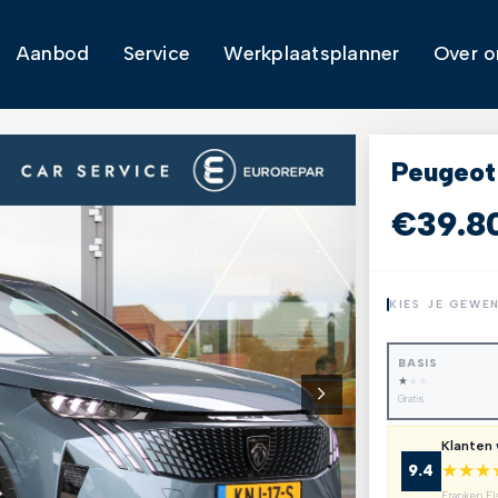
Aanbod
Service
Werkplaatsplanner
Over o
Peugeot
€39.8
KIES JE GEWE
BASIS
★
★
★
Gratis
Klanten
★
★
★
9.4
Franken El