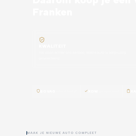
Franken
KWALITEIT
We staan achter ons aanbod, iedere auto is zorgvuldig
geselecteerd.
BOVAG
erkend bedrijf
RDW
geregistreerd
N
MAAK JE NIEUWE AUTO COMPLEET