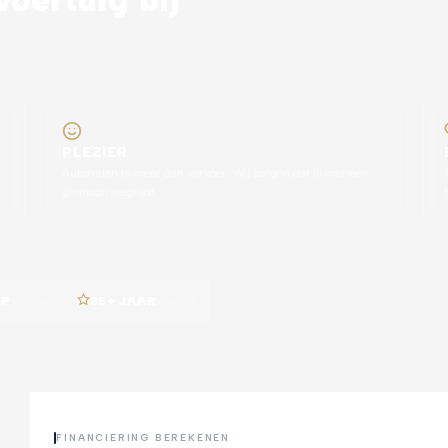
PLEZIER
Autorijden is meer dan vervoer. Wij zorgen dat jij met een
glimlach wegrijdt.
AP
voorzien
35+ JAAR
ervaring
FINANCIERING BEREKENEN