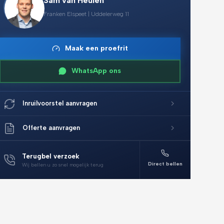
Sam van Heulen
Franken Elspeet | Uddelerweg 11
Maak een proefrit
WhatsApp ons
Inruilvoorstel aanvragen
Offerte aanvragen
Terugbel verzoek
Direct bellen
Wij bellen u zo snel mogelijk terug