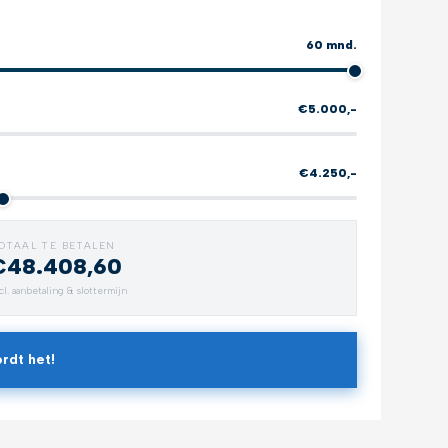
60 mnd.
€5.000,-
€4.250,-
OTAAL TE BETALEN
€48.408,60
Verlengde garantie
All-weat
cl. aanbetaling & slottermijn
Zorgeloos rijden
Bescherm 
rdt het!