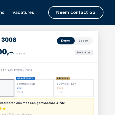
Neem contact op
ns
Vacatures
 3008
Kopen
Lease
00,-
BASIS ★
incl. BTW
NSTE AFLEVERNIVEAU
AANBEVOLEN
PREMIUM
YOUNGSTER
YOUNGSTER+
★
★
★
★
★
★
+€545,-
+€745,-
 waarderen ons met een gemiddelde 4.7/5!
★
★
speet – 123+ beoordelingen