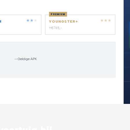
PREMIUM
★
★
★
★
★
★
R
YOUNGSTER+
+€745,-
—
Geldige APK
oertuig bij