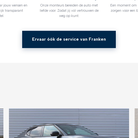
ar jouw wensen en
Onze monteurs bereiden de auto met
Een moment om no
ijk transparant
liefde voor. Zodat jij vol vertrouwen de
zorgen voor een b
el.
weg op kunt.
Ervaar óók de service van Franken