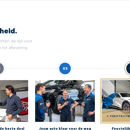
heid.
emen de tijd voor
tot aflevering.
2
03
✨ FEESTELIJ
de beste deal
Jouw auto klaar voor de weg
Feestelij