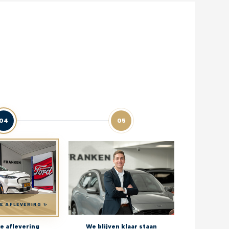
04
05
KE AFLEVERING ✨
ke aflevering
We blijven klaar staan