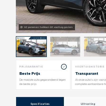
62 personen hebben dit voertuig gezien
PRIJSGARANTIE
VOERTUIGHISTORIE
Beste Prijs
Transparant
De mooiste auto gegarandeerd tegen
Al onze auto's zijn voor
de beste prijs
complete aantoonbare hi
Specificaties
Uitrusting