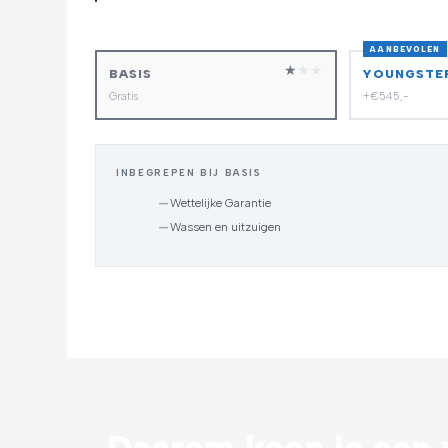
AANBEVOLEN
★
★
★
BASIS
YOUNGSTE
Gratis
+€545,-
INBEGREPEN BIJ BASIS
—
Wettelijke Garantie
—
Wassen en uitzuigen
Daarom koop je een v