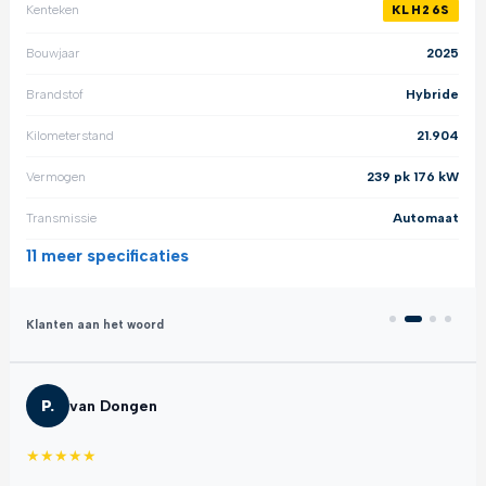
Kenteken
KLH26S
Bouwjaar
2025
Brandstof
Hybride
Kilometerstand
21.904
Vermogen
239 pk 176 kW
Transmissie
Automaat
11 meer
specificaties
Klanten aan het woord
P.
van Dongen
★
★
★
★
★
★