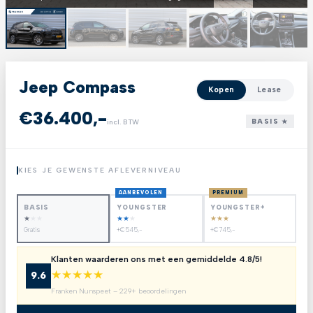
Jeep Compass
Kopen
Lease
€36.400,-
BASIS ★
incl. BTW
KIES JE GEWENSTE AFLEVERNIVEAU
AANBEVOLEN
PREMIUM
BASIS
YOUNGSTER
YOUNGSTER+
★
★
★
★
★
★
★
★
★
Gratis
+€545,-
+€745,-
Klanten waarderen ons met een gemiddelde 4.8/5!
★
★
★
★
★
9.6
Franken Nunspeet – 229+ beoordelingen