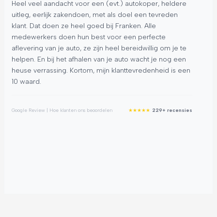
Heel veel aandacht voor een (evt.) autokoper, heldere
Be
uitleg, eerlijk zakendoen, met als doel een tevreden
pr
klant. Dat doen ze heel goed bij Franken. Alle
aut
medewerkers doen hun best voor een perfecte
sta
aflevering van je auto, ze zijn heel bereidwillig om je te
de
helpen. En bij het afhalen van je auto wacht je nog een
De
heuse verrassing. Kortom, mijn klanttevredenheid is een
Ab
10 waard.
dit
★
★
★
★
★
Google Review | Hoe klanten ons beoordelen
229+ recensies
Goog