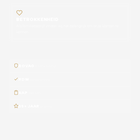
BETROKKENHEID
Als familiebedrijf vinden wij het belangrijk om onze klanten te
kennen.
BOVAG
erkend bedrijf
RDW
geregistreerd
NAP
voorzien
35+ JAAR
ervaring