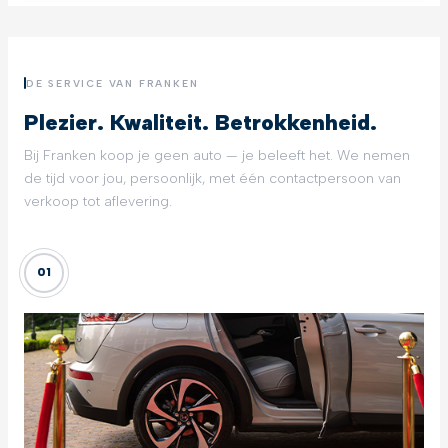
DE SERVICE VAN FRANKEN
Plezier. Kwaliteit. Betrokkenheid.
Bij Franken koop je geen auto — je beleeft het. We nemen
de tijd voor jou, persoonlijk, met één contactpersoon van
verkoop tot aflevering.
01