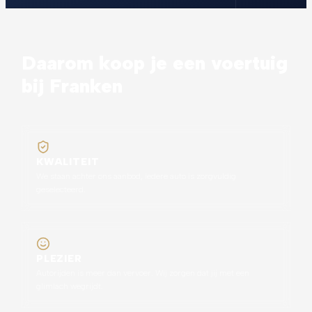
Daarom koop je een voertuig
bij Franken
KWALITEIT
We staan achter ons aanbod, iedere auto is zorgvuldig
geselecteerd.
PLEZIER
Autorijden is meer dan vervoer. Wij zorgen dat jij met een
glimlach wegrijdt.