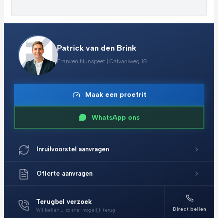
Patrick van den Brink
Franken Nunspeet | Galvaniweg 18
Maak een proefrit
WhatsApp ons
Inruilvoorstel aanvragen
Offerte aanvragen
Terugbel verzoek
Direct bellen
Wij bellen u zo snel mogelijk terug