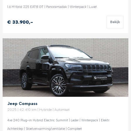
1.6 HYbrid 225 EAT8 GT | Panoramadak | Winterpack | Luxe!
€ 33.900,-
Bekijk
Jeep Compass
2025 | 42.410 km | Hybride | Automaat
4xe 240 Plug-in Hybrid Electric Summit | Leder | Winterpack | Elektr.
Achterklep | Stoelverwarming/ventilatie | Compleet