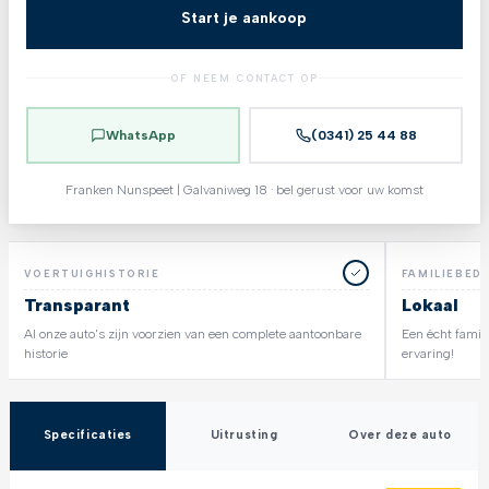
Start je aankoop
OF NEEM CONTACT OP
WhatsApp
(0341) 25 44 88
Franken Nunspeet | Galvaniweg 18 · bel gerust voor uw komst
VOERTUIGHISTORIE
FAMILIEBEDR
Transparant
Lokaal
Al onze auto's zijn voorzien van een complete aantoonbare
Een écht famili
historie
ervaring!
Specificaties
Uitrusting
Over deze auto