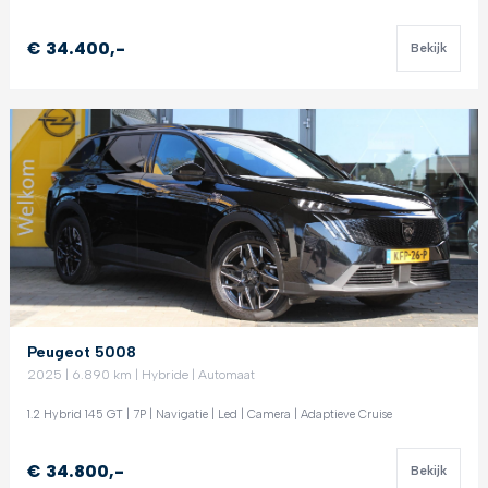
€ 34.400,-
Bekijk
Peugeot 5008
2025 | 6.890 km | Hybride | Automaat
1.2 Hybrid 145 GT | 7P | Navigatie | Led | Camera | Adaptieve Cruise
€ 34.800,-
Bekijk