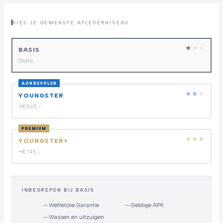
KIES JE GEWENSTE AFLEVERNIVEAU
★
★
★
BASIS
Gratis
AANBEVOLEN
★
★
★
YOUNGSTER
+€545,-
PREMIUM
★
★
★
YOUNGSTER+
+€745,-
INBEGREPEN BIJ BASIS
—
Wettelijke Garantie
—
Geldige APK
—
Wassen en uitzuigen