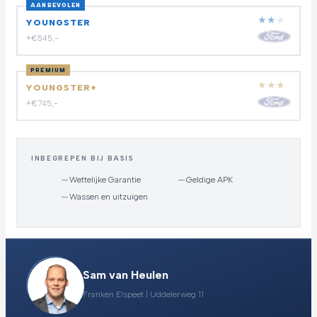
AANBEVOLEN
★
★
★
YOUNGSTER
+€545,-
PREMIUM
★
★
★
YOUNGSTER+
+€745,-
INBEGREPEN BIJ BASIS
—
Wettelijke Garantie
—
Geldige APK
—
Wassen en uitzuigen
Sam van Heulen
Franken Elspeet | Uddelerweg 11