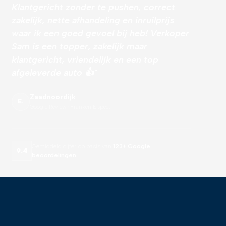
Klantgericht zonder te pushen, correct
zakelijk, nette afhandeling en inruilprijs
waar ik een goed gevoel bij heb! Verkoper
Sam is een topper, zakelijk maar
klantgericht, vriendelijk en een top
afgeleverde auto 👍"
Zaadnoordijk
E.
Google Review · Franken Elspeet
Gemiddeld cijfer op basis van
123+ Google
9.4
beoordelingen