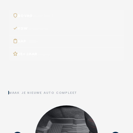
BOVAG
erkend bedrijf
RDW
geregistreerd
NAP
voorzien
35+ JAAR
ervaring
MAAK JE NIEUWE AUTO COMPLEET