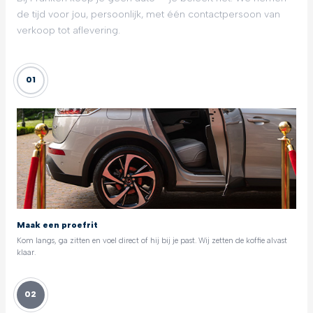
de tijd voor jou, persoonlijk, met één contactpersoon van
verkoop tot aflevering.
01
Maak een proefrit
Kom langs, ga zitten en voel direct of hij bij je past. Wij zetten de koffie alvast
klaar.
02