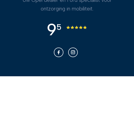
Uw Opel dealer en Ford specialist voor
ontzorging in mobiliteit.
9
5
Franken voor u
Bekijk ons aanbod
Bel
App
Kopen
Privacyverklaring