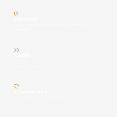
KWALITEIT
We staan achter ons aanbod, iedere auto is zorgvuldig
geselecteerd.
PLEZIER
Autorijden is meer dan vervoer. Wij zorgen dat jij met een
glimlach wegrijdt.
BETROKKENHEID
Als familiebedrijf vinden wij het belangrijk om onze klanten te
kennen.