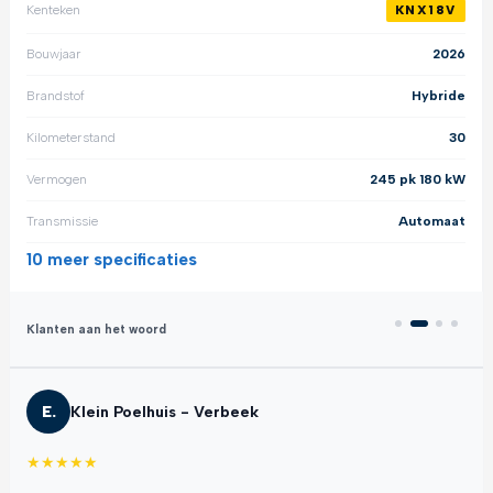
Kenteken
KNX18V
Bouwjaar
2026
Brandstof
Hybride
Kilometerstand
30
Vermogen
245 pk 180 kW
Transmissie
Automaat
10 meer
specificaties
Klanten aan het woord
E.
Klein Poelhuis - Verbeek
★
★
★
★
★
★