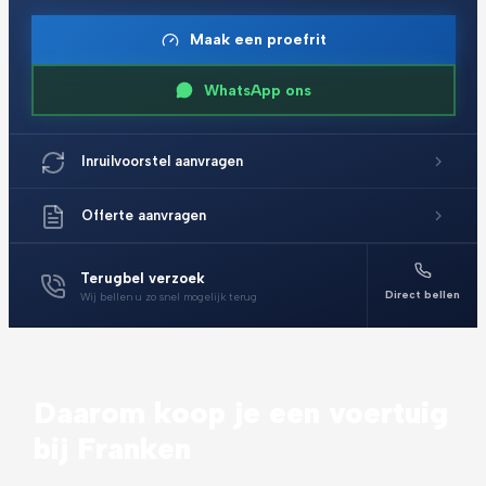
Maak een proefrit
WhatsApp ons
Inruilvoorstel aanvragen
Offerte aanvragen
Terugbel verzoek
Direct bellen
Wij bellen u zo snel mogelijk terug
Daarom koop je een voertuig
bij Franken