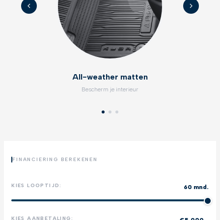
All-weather matten
Bescherm je interieur
FINANCIERING BEREKENEN
KIES LOOPTIJD:
60 mnd.
KIES AANBETALING:
€5.000,-