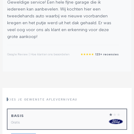
Geweldige service! Een hele fijne garage die ik
On
iedereen kan aanbevelen. Wij kochten hier een
af
tweedehands auto waarbij we nieuwe voorbanden
ge
kregen en het putje werd uit het dak gehaald. Er was
la
veel oog voor ons als klant en erkenning voor deze
ga
grote aankoop!
wa
en
★
★
★
★
★
Google Review | Hoe klanten ons beoordelen
123+ recensies
Goog
KIES JE GEWENSTE AFLEVERNIVEAU
★
★
★
BASIS
Gratis