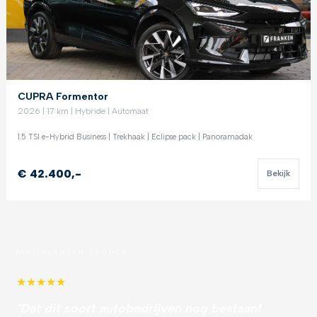
CUPRA Formentor
2026 | 17 km | Hybride | Automaat
1.5 TSI e-Hybrid Business | Trekhaak | Eclipse pack | Panoramadak
€ 42.400,-
Bekijk
WAT KLANTEN ZEGGEN
★
★
★
★
★
"Dat dit soort autobedrijven nog bestaan!