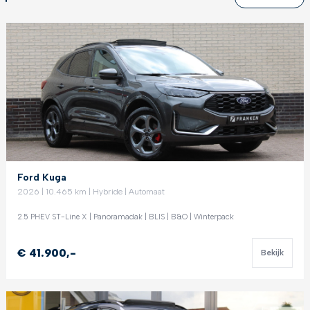
Ford Kuga
2026 | 10.465 km | Hybride | Automaat
2.5 PHEV ST-Line X | Panoramadak | BLIS | B&O | Winterpack
€ 41.900,-
Bekijk