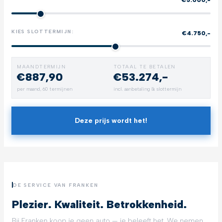
KIES SLOTTERMIJN:
€4.750,-
MAANDTERMIJN
TOTAAL TE BETALEN
€887,90
€53.274,-
per maand,
60
termijnen
incl. aanbetaling & slottermijn
Deze prijs wordt het!
DE SERVICE VAN FRANKEN
Plezier. Kwaliteit. Betrokkenheid.
Bij Franken koop je geen auto — je beleeft het. We nemen