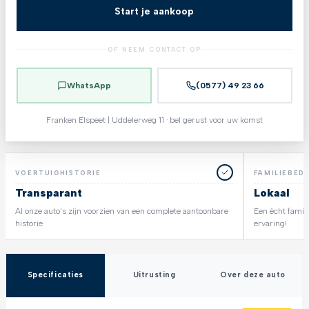
Start je aankoop
OF NEEM CONTACT OP
WhatsApp
(0577) 49 23 66
Franken Elspeet | Uddelerweg 11 · bel gerust voor uw komst
VOERTUIGHISTORIE
FAMILIEBEDR
Transparant
Lokaal
Al onze auto's zijn voorzien van een complete aantoonbare
Een écht famili
historie
ervaring!
Specificaties
Uitrusting
Over deze auto