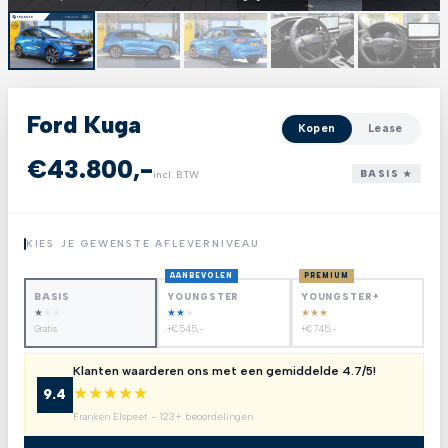
Ford Kuga
Kopen
Lease
€43.800,-
BASIS ★
incl. BTW
KIES JE GEWENSTE AFLEVERNIVEAU
AANBEVOLEN
PREMIUM
BASIS
YOUNGSTER
YOUNGSTER+
★
★
★
★
★
★
★
★
★
Gratis
+€545,-
+€745,-
Klanten waarderen ons met een gemiddelde 4.7/5!
★
★
★
★
★
9.4
Franken Elspeet – 123+ beoordelingen