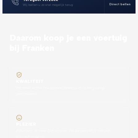
Direct bellen
Wij bellen u zo snel mogelijk terug
Daarom koop je een voertuig
bij Franken
KWALITEIT
We staan achter ons aanbod, iedere auto is zorgvuldig
geselecteerd.
PLEZIER
Autorijden is meer dan vervoer. Wij zorgen dat jij met een
glimlach wegrijdt.