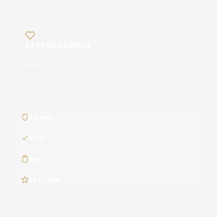
BETROKKENHEID
Als familiebedrijf vinden wij het belangrijk om onze klanten te
kennen.
BOVAG
erkend bedrijf
RDW
geregistreerd
NAP
voorzien
35+ JAAR
ervaring