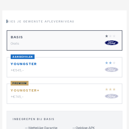
KIES JE GEWENSTE AFLEVERNIVEAU
★
★
★
BASIS
Gratis
AANBEVOLEN
★
★
★
YOUNGSTER
+€545,-
PREMIUM
★
★
★
YOUNGSTER+
+€745,-
INBEGREPEN BIJ BASIS
—
Wettelijke Garantie
—
Geldige APK