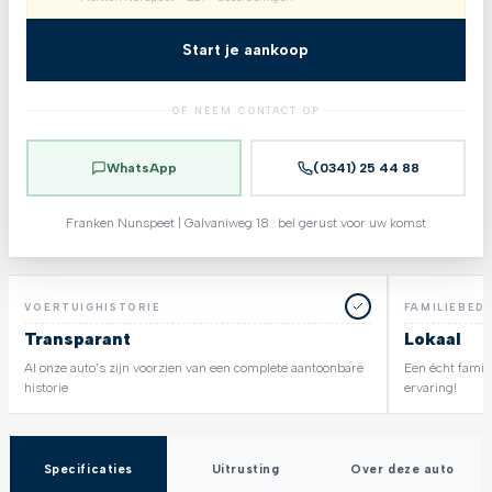
Start je aankoop
OF NEEM CONTACT OP
WhatsApp
(0341) 25 44 88
Franken Nunspeet | Galvaniweg 18 · bel gerust voor uw komst
VOERTUIGHISTORIE
FAMILIEBEDR
Transparant
Lokaal
Al onze auto's zijn voorzien van een complete aantoonbare
Een écht famili
historie
ervaring!
Specificaties
Uitrusting
Over deze auto