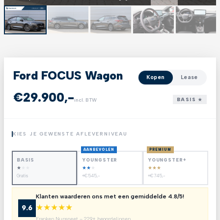
Ford FOCUS Wagon
Kopen
Lease
€29.900,-
BASIS ★
incl. BTW
KIES JE GEWENSTE AFLEVERNIVEAU
AANBEVOLEN
PREMIUM
BASIS
YOUNGSTER
YOUNGSTER+
★
★
★
★
★
★
★
★
★
Gratis
+€545,-
+€745,-
Klanten waarderen ons met een gemiddelde 4.8/5!
★
★
★
★
★
9.6
Franken Nunspeet – 229+ beoordelingen