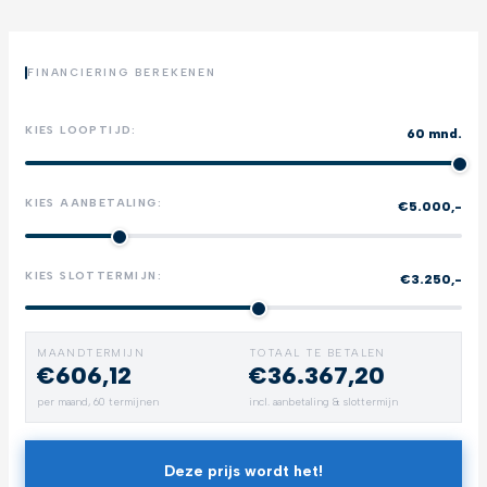
FINANCIERING BEREKENEN
KIES LOOPTIJD:
60 mnd.
KIES AANBETALING:
€5.000,-
KIES SLOTTERMIJN:
€3.250,-
MAANDTERMIJN
TOTAAL TE BETALEN
€606,12
€36.367,20
per maand,
60
termijnen
incl. aanbetaling & slottermijn
Deze prijs wordt het!