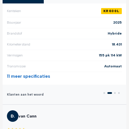
Kenteken
KRG30L
Bouwjaar
2025
Brandstof
Hybride
Kilometerstand
18.431
Vermogen
155 pk 114 kW
Transmissie
Automaat
11 meer
specificaties
Klanten aan het woord
D.
van Cann