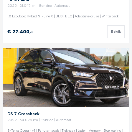
2025 | 21.047 km | Benzine | Automaat
1.0 EcoBoost Hybrid ST-Line X | BLIS | B&O | Adaptieve cruise | Winterpack
€ 27.400,-
Bekijk
DS 7 Crossback
2022 | 64.025 km | Hybride | Automaat
E-Tense Opera 4x4 | Panoramadak | Trekhaak | Leder | Memory | Stoelkoeling |