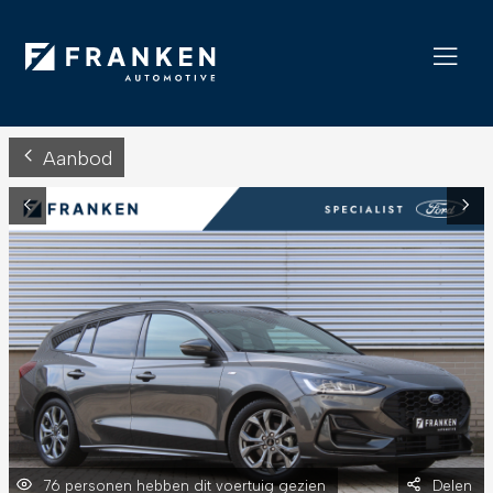
Aanbod
76 personen hebben dit voertuig gezien
Delen