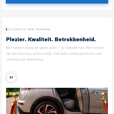
DE SERVICE VAN FRANKEN
Plezier. Kwaliteit. Betrokkenheid.
Bij Franken koop je geen auto — je beleeft het. We nemen
de tijd voor jou, persoonlijk, met één contactpersoon van
verkoop tot aflevering.
01