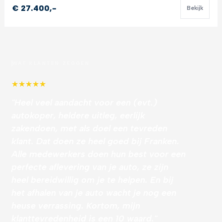
€ 27.400,-
Bekijk
WAT KLANTEN ZEGGEN
★
★
★
★
★
"Heel veel aandacht voor een (evt.)
autokoper, heldere uitleg, eerlijk
zakendoen, met als doel een tevreden
klant. Dat doen ze heel goed bij Franken.
Alle medewerkers doen hun best voor een
perfecte aflevering van je auto, ze zijn
heel bereidwillig om je te helpen. En bij
het afhalen van je auto wacht je nog een
heuse verrassing. Kortom, mijn
klanttevredenheid is een 10 waard."