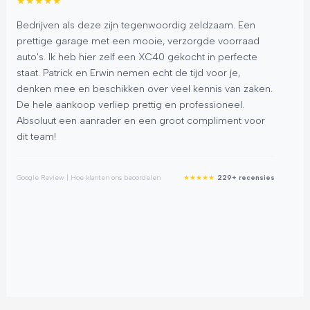
★
★
★
★
★
★
Bedrijven als deze zijn tegenwoordig zeldzaam. Een
He
prettige garage met een mooie, verzorgde voorraad
uit
auto's. Ik heb hier zelf een XC40 gekocht in perfecte
kla
staat. Patrick en Erwin nemen echt de tijd voor je,
me
denken mee en beschikken over veel kennis van zaken.
afl
De hele aankoop verliep prettig en professioneel.
hel
Absoluut een aanrader en een groot compliment voor
he
dit team!
10
★
★
★
★
★
Google Review | Hoe klanten ons beoordelen
229+ recensies
Goog