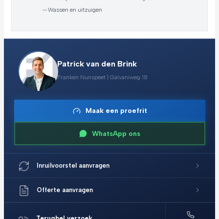
—
Wassen en uitzuigen
Patrick van den Brink
Franken Nunspeet | Galvaniweg 18
Maak een proefrit
WhatsApp ons
Inruilvoorstel aanvragen
Offerte aanvragen
Terugbel verzoek