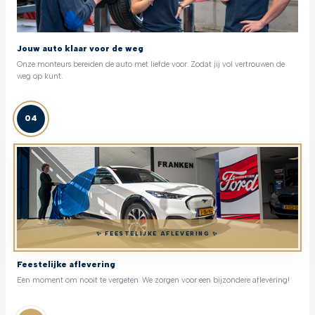
Jouw auto klaar voor de weg
Onze monteurs bereiden de auto met liefde voor. Zodat jij vol vertrouwen de
weg op kunt.
04
✨ FEESTELIJKE AFLEVERING ✨
Feestelijke aflevering
Een moment om nooit te vergeten. We zorgen voor een bijzondere aflevering!