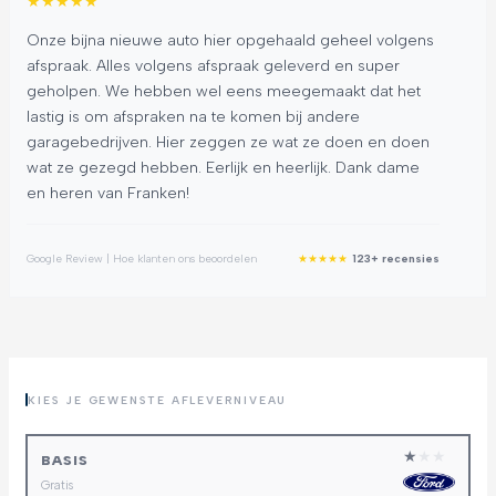
★
★
★
★
★
★
Onze bijna nieuwe auto hier opgehaald geheel volgens
Ge
afspraak. Alles volgens afspraak geleverd en super
ie
geholpen. We hebben wel eens meegemaakt dat het
tw
lastig is om afspraken na te komen bij andere
kr
garagebedrijven. Hier zeggen ze wat ze doen en doen
ve
wat ze gezegd hebben. Eerlijk en heerlijk. Dank dame
gr
en heren van Franken!
Goog
★
★
★
★
★
Google Review | Hoe klanten ons beoordelen
123+ recensies
KIES JE GEWENSTE AFLEVERNIVEAU
★
★
★
BASIS
Gratis