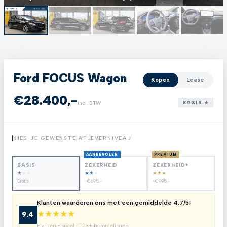
Ford FOCUS Wagon
Kopen
Lease
€28.400,-
BASIS ★
incl. BTW
KIES JE GEWENSTE AFLEVERNIVEAU
AANBEVOLEN
PREMIUM
BASIS
ZEKERHEID
ZEKERHEID+
★
★
★
★
★
★
★
★
★
Gratis
+€695,-
+€995,-
Klanten waarderen ons met een gemiddelde 4.7/5!
★
★
★
★
★
9.4
Franken Elspeet – 123+ beoordelingen