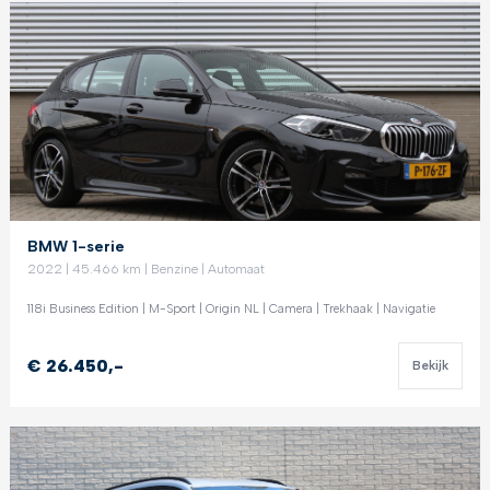
BMW 1-serie
2022 | 45.466 km | Benzine | Automaat
118i Business Edition | M-Sport | Origin NL | Camera | Trekhaak | Navigatie
€ 26.450,-
Bekijk