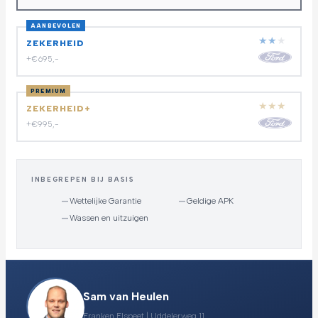
AANBEVOLEN
★
★
★
ZEKERHEID
+€695,-
PREMIUM
★
★
★
ZEKERHEID+
+€995,-
INBEGREPEN BIJ BASIS
—
Wettelijke Garantie
—
Geldige APK
—
Wassen en uitzuigen
Sam van Heulen
Franken Elspeet | Uddelerweg 11