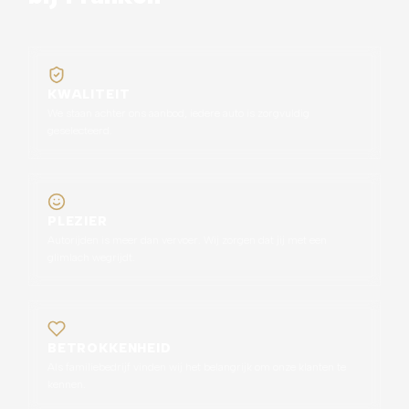
KWALITEIT
We staan achter ons aanbod, iedere auto is zorgvuldig
geselecteerd.
PLEZIER
Autorijden is meer dan vervoer. Wij zorgen dat jij met een
glimlach wegrijdt.
BETROKKENHEID
Als familiebedrijf vinden wij het belangrijk om onze klanten te
kennen.