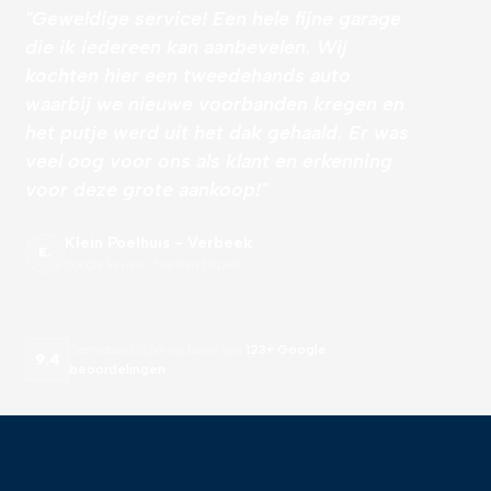
"Geweldige service! Een hele fijne garage
die ik iedereen kan aanbevelen. Wij
kochten hier een tweedehands auto
waarbij we nieuwe voorbanden kregen en
het putje werd uit het dak gehaald. Er was
veel oog voor ons als klant en erkenning
voor deze grote aankoop!"
Klein Poelhuis - Verbeek
E.
Google Review · Franken Elspeet
Gemiddeld cijfer op basis van
123+ Google
9.4
beoordelingen