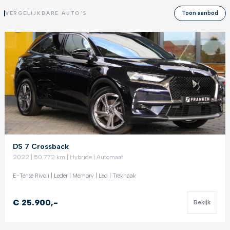
Toon aanbod
VERGELIJKBARE AUTO'S
DS 7 Crossback
2022 | 50.772 km | Hybride | Automaat
E-Tense Rivoli | Leder | Memory | Led | Trekhaak
€ 25.900,-
Bekijk