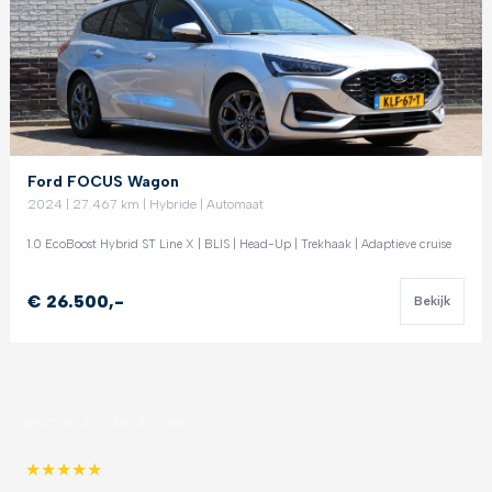
Ford FOCUS Wagon
2024 | 27.467 km | Hybride | Automaat
1.0 EcoBoost Hybrid ST Line X | BLIS | Head-Up | Trekhaak | Adaptieve cruise
€ 26.500,-
Bekijk
WAT KLANTEN ZEGGEN
★
★
★
★
★