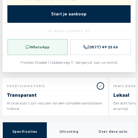
Start je aankoop
OF NEEM CONTACT OP
WhatsApp
(0577) 49 23 66
Franken Elspeet | Uddelerweg 11 · bel gerust voor uw komst
VOERTUIGHISTORIE
FAMILIEBEDR
Transparant
Lokaal
Al onze auto's zijn voorzien van een complete aantoonbare
Een écht famili
historie
ervaring!
Specificaties
Uitrusting
Over deze auto