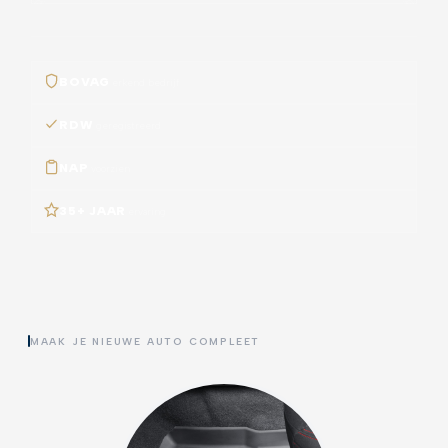
BOVAG
erkend bedrijf
RDW
geregistreerd
NAP
voorzien
35+ JAAR
ervaring
MAAK JE NIEUWE AUTO COMPLEET