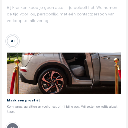
Bij Franken koop je geen auto — je beleeft het. We nemen
de tijd voor jou, persoonlijk, met één contactpersoon van
verkoop tot aflevering.
01
Maak een proefrit
Kom langs, ga zitten en voel direct of hij bij je past. Wij zetten de koffie alvast
klaar.