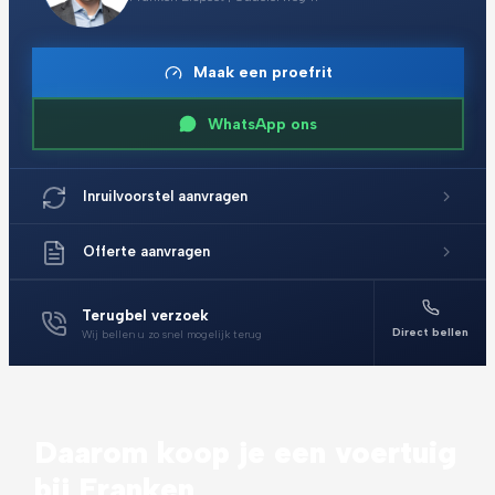
Maak een proefrit
WhatsApp ons
Inruilvoorstel aanvragen
Offerte aanvragen
Terugbel verzoek
Direct bellen
Wij bellen u zo snel mogelijk terug
Daarom koop je een voertuig
bij Franken