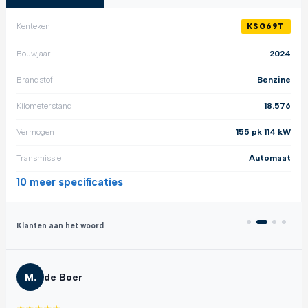
Kenteken
KSG69T
Bouwjaar
2024
Brandstof
Benzine
Kilometerstand
18.576
Vermogen
155 pk 114 kW
Transmissie
Automaat
10 meer
specificaties
Klanten aan het woord
M.
de Boer