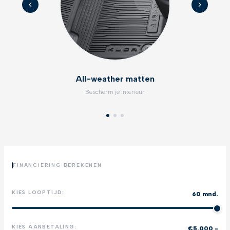
All-weather matten
Bescherm je interieur
FINANCIERING BEREKENEN
KIES LOOPTIJD:
60 mnd.
KIES AANBETALING:
€5.000,-