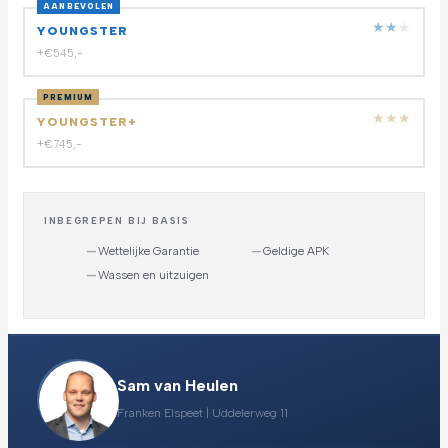
AANBEVOLEN
★
★
★
YOUNGSTER
+€545,-
PREMIUM
★
★
★
YOUNGSTER+
+€745,-
INBEGREPEN BIJ BASIS
—
Wettelijke Garantie
—
Geldige APK
—
Wassen en uitzuigen
Sam van Heulen
Franken Elspeet | Uddelerweg 11