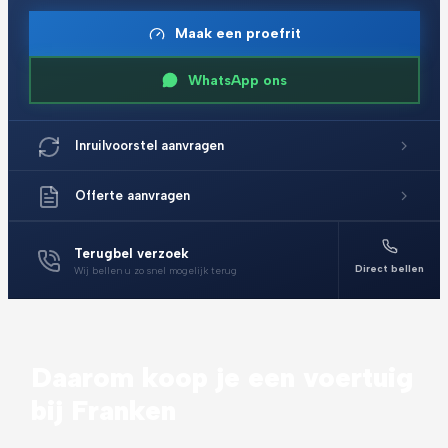
Maak een proefrit
WhatsApp ons
Inruilvoorstel aanvragen
Offerte aanvragen
Terugbel verzoek
Direct bellen
Wij bellen u zo snel mogelijk terug
Daarom koop je een voertuig
bij Franken