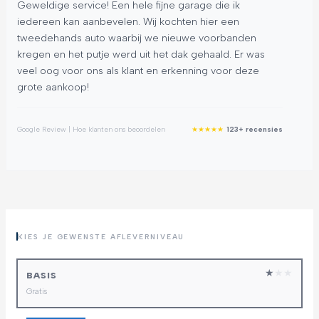
Geweldige service! Een hele fijne garage die ik
Go
iedereen kan aanbevelen. Wij kochten hier een
pr
tweedehands auto waarbij we nieuwe voorbanden
kri
kregen en het putje werd uit het dak gehaald. Er was
wo
veel oog voor ons als klant en erkenning voor deze
no
grote aankoop!
en
★
★
★
★
★
Google Review | Hoe klanten ons beoordelen
123+ recensies
Goog
KIES JE GEWENSTE AFLEVERNIVEAU
★
★
★
BASIS
Gratis