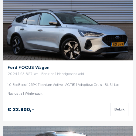
Ford FOCUS Wagon
2024 | 23.827 km | Benzine | Handgeschakeld
1.0 EcoBoost 125PK Titanium Active | ACTIE | Adaptieve Cruis | BLIS | Led |
Navigatie | Winterpack
€ 22.800,-
Bekijk