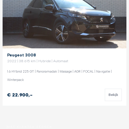
Peugeot 3008
2022 | 38.615 km | Hybride | Automaat
1.6 HYbrid 225 GT | Panoramadak | Massage | AGR | FOCAL | Navigatie |
Winterpack
€ 22.900,-
Bekijk
WAT KLANTEN ZEGGEN