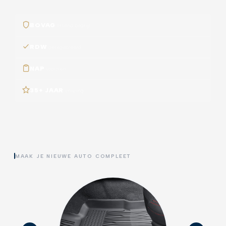
BOVAG
erkend bedrijf
RDW
geregistreerd
NAP
voorzien
35+ JAAR
ervaring
MAAK JE NIEUWE AUTO COMPLEET