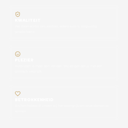
KWALITEIT
We staan achter ons aanbod, iedere auto is zorgvuldig
geselecteerd.
PLEZIER
Autorijden is meer dan vervoer. Wij zorgen dat jij met een
glimlach wegrijdt.
BETROKKENHEID
Als familiebedrijf vinden wij het belangrijk om onze klanten te
kennen.