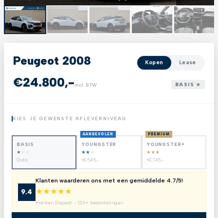
Peugeot 2008
Kopen
Lease
€24.800,-
BASIS ★
incl. BTW
KIES JE GEWENSTE AFLEVERNIVEAU
AANBEVOLEN
PREMIUM
BASIS
YOUNGSTER
YOUNGSTER+
★
★
★
★
★
★
★
★
★
Gratis
+€545,-
+€745,-
Klanten waarderen ons met een gemiddelde 4.7/5!
★
★
★
★
★
9.4
Franken Elspeet – 123+ beoordelingen