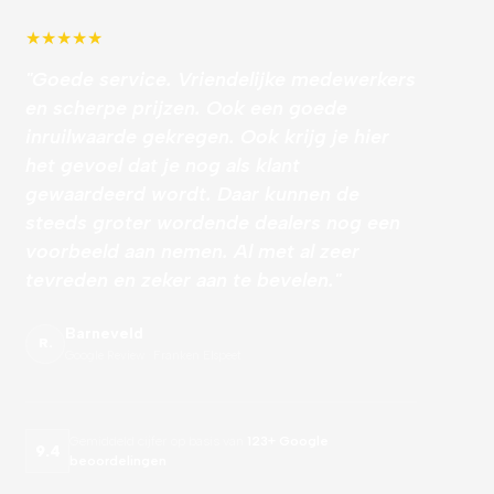
★
★
★
★
★
"Goede service. Vriendelijke medewerkers
en scherpe prijzen. Ook een goede
inruilwaarde gekregen. Ook krijg je hier
het gevoel dat je nog als klant
gewaardeerd wordt. Daar kunnen de
steeds groter wordende dealers nog een
voorbeeld aan nemen. Al met al zeer
tevreden en zeker aan te bevelen."
Barneveld
R.
Google Review · Franken Elspeet
Gemiddeld cijfer op basis van
123+ Google
9.4
beoordelingen