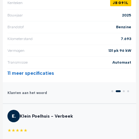
Kenteken
JBG91L
Bouwjaar
2025
Brandstof
Benzine
Kilometerstand
7.693
Vermogen
131 pk 96 kW
Transmissie
Automaat
11 meer
specificaties
Klanten aan het woord
E.
Klein Poelhuis - Verbeek
★
★
★
★
★
★