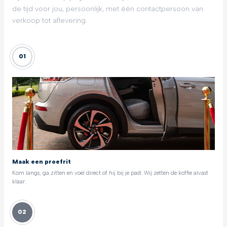
de tijd voor jou, persoonlijk, met één contactpersoon van
verkoop tot aflevering.
01
Maak een proefrit
Kom langs, ga zitten en voel direct of hij bij je past. Wij zetten de koffie alvast
klaar.
02