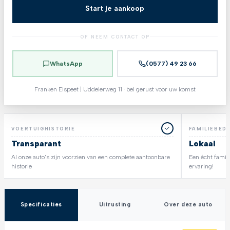
Start je aankoop
OF NEEM CONTACT OP
WhatsApp
(0577) 49 23 66
Franken Elspeet | Uddelerweg 11 · bel gerust voor uw komst
VOERTUIGHISTORIE
FAMILIEBEDR
Transparant
Lokaal
Al onze auto's zijn voorzien van een complete aantoonbare
Een écht famili
historie
ervaring!
Specificaties
Uitrusting
Over deze auto