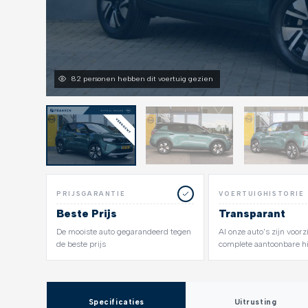
82 personen hebben dit voertuig gezien
PRIJSGARANTIE
VOERTUIGHISTORIE
Beste Prijs
Transparant
De mooiste auto gegarandeerd tegen
Al onze auto's zijn voor
de beste prijs
complete aantoonbare hi
Specificaties
Uitrusting