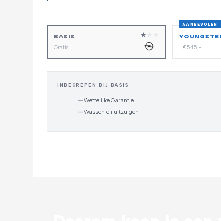
AANBEVOLEN
★
★
★
BASIS
YOUNGSTE
Gratis
+€545,-
INBEGREPEN BIJ BASIS
—
Wettelijke Garantie
—
Wassen en uitzuigen
Daarom koop je een v