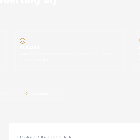
PLEZIER
Autorijden is meer dan vervoer. Wij zorgen dat jij met een
glimlach wegrijdt.
AP
voorzien
35+ JAAR
ervaring
FINANCIERING BEREKENEN