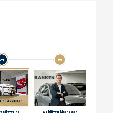
04
05
KE AFLEVERING ✨
ke aflevering
We blijven klaar staan