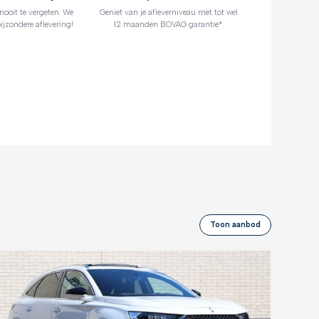
oit te vergeten. We
Geniet van je afleverniveau met tot wel
ijzondere aflevering!
12 maanden BOVAG garantie*.
Toon aanbod