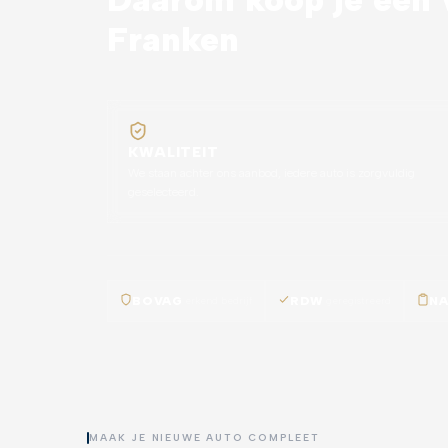
Franken
KWALITEIT
We staan achter ons aanbod, iedere auto is zorgvuldig
geselecteerd.
BOVAG
erkend bedrijf
RDW
geregistreerd
N
MAAK JE NIEUWE AUTO COMPLEET