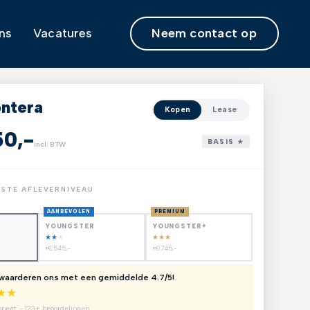
Neem contact op
ns
Vacatures
ontera
Kopen
Lease
50,-
BASIS ★
incl. BTW
NSTE AFLEVERNIVEAU
AANBEVOLEN
PREMIUM
YOUNGSTER
YOUNGSTER+
★
★
★
★
★
★
+€545,-
+€745,-
 waarderen ons met een gemiddelde 4.7/5!
★
★
speet – 123+ beoordelingen