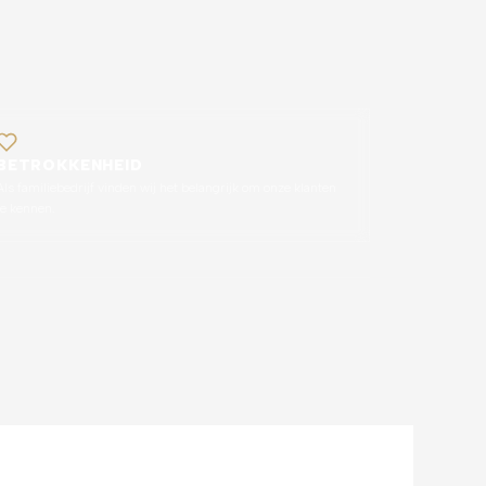
BETROKKENHEID
Als familiebedrijf vinden wij het belangrijk om onze klanten
te kennen.