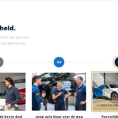
heid.
emen de tijd voor
tot aflevering.
2
03
✨ FEESTELIJ
de beste deal
Jouw auto klaar voor de weg
Feestelij