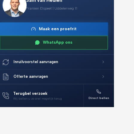
Sam van Heulen
Franken Elspeet | Uddelerweg 11
Maak een proefrit
WhatsApp ons
Inruilvoorstel aanvragen
Offerte aanvragen
Terugbel verzoek
Direct bellen
Wij bellen u zo snel mogelijk terug