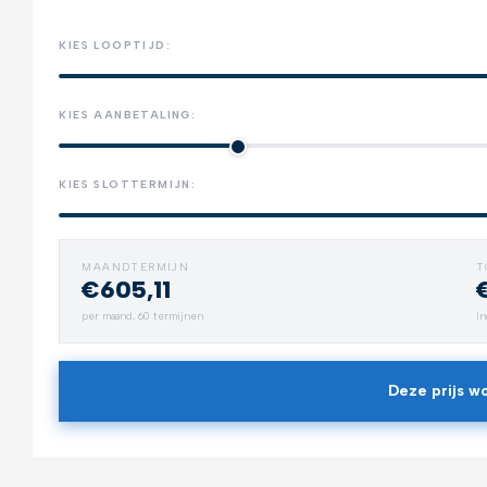
KIES LOOPTIJD:
KIES AANBETALING:
KIES SLOTTERMIJN:
MAANDTERMIJN
T
€605,11
Trekhaak
per maand,
60
termijnen
in
Neem alles mee
Deze prijs wo