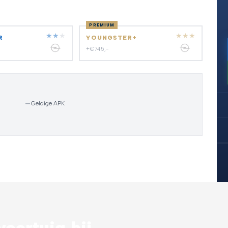
PREMIUM
★
★
★
★
★
★
R
YOUNGSTER+
+€745,-
—
Geldige APK
oertuig bij