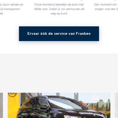
ar jouw wensen en
Onze monteurs bereiden de auto met
Een moment om no
ijk transparant
liefde voor. Zodat jij vol vertrouwen de
zorgen voor een b
el.
weg op kunt.
Ervaar óók de service van Franken