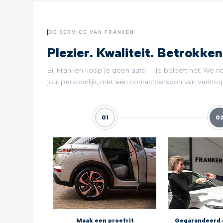
DE SERVICE VAN FRANKEN
Plezier. Kwaliteit. Betrokken
Bij Franken koop je geen auto — je beleeft het. We n
jou, persoonlijk, met één contactpersoon van verkoop 
01
0
Maak een proefrit
Gegarandeerd 