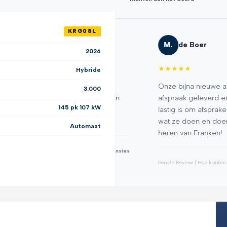
KRG08L
M.
de Boer
2026
★
★
★
★
★
Hybride
dereen kan aanbevelen. Wij
Onze bijna nieuwe auto hier
3.000
euwe voorbanden kregen en
afspraak geleverd en super
145 pk 107 kW
voor ons als klant en
lastig is om afspraken na te
wat ze doen en doen wat ze 
Automaat
heren van Franken!
★
★
★
★
★
123+ recensies
Google Review | Hoe klanten ons beoord