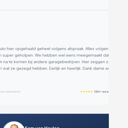
R.
★
★
★
 opgehaald geheel volgens afspraak. Alles volgens
Goede
 geholpen. We hebben wel eens meegemaakt dat het
inruil
 komen bij andere garagebedrijven. Hier zeggen ze
gewaa
gezegd hebben. Eerlijk en heerlijk. Dank dame en
voorb
Google R
elen
★
★
★
★
★
123+ recensies