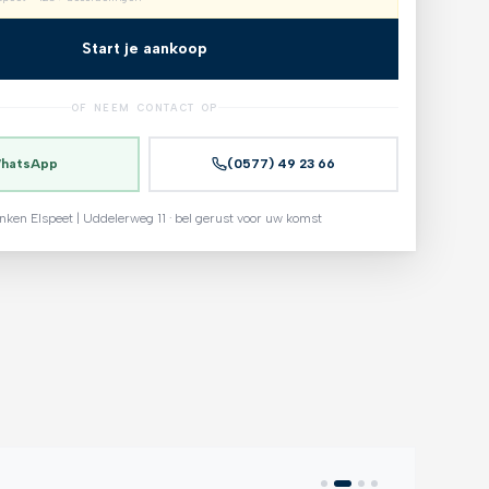
Start je aankoop
OF NEEM CONTACT OP
hatsApp
(0577) 49 23 66
nken Elspeet | Uddelerweg 11 · bel gerust voor uw komst