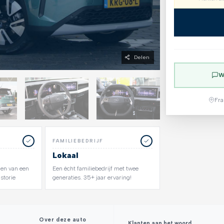
Delen
W
Fra
FAMILIEBEDRIJF
Lokaal
zien van een
Een écht familiebedrijf met twee
storie
generaties. 35+ jaar ervaring!
Over deze auto
Klanten aan het woord