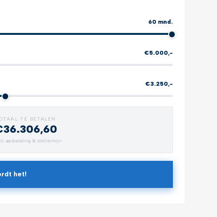
60 mnd.
€5.000,-
€3.250,-
OTAAL TE BETALEN
€36.306,60
Verlengde garantie
All-weat
cl. aanbetaling & slottermijn
Zorgeloos rijden
Bescherm 
rdt het!