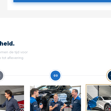
heid.
emen de tijd voor
tot aflevering.
2
03