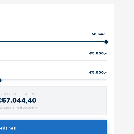
60 mnd.
€5.000,-
€5.000,-
OTAAL TE BETALEN
€57.044,40
Verlengde garantie
All-weat
cl. aanbetaling & slottermijn
Zorgeloos rijden
Bescherm 
rdt het!