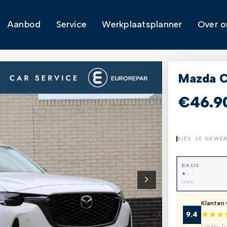
Aanbod
Service
Werkplaatsplanner
Over o
Mazda 
€46.9
KIES JE GEWE
BASIS
★
★
★
Gratis
Klanten
★
★
★
9.4
Franken P