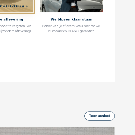
KE AFLEVERING ✨
ke aflevering
We blijven klaar staan
oit te vergeten. We
Geniet van je afleverniveau met tot wel
ijzondere aflevering!
12 maanden BOVAG garantie*.
Toon aanbod