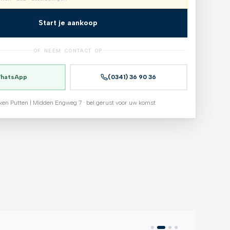
Start je aankoop
OF NEEM CONTACT OP
hatsApp
(0341) 36 90 36
ken Putten | Midden Engweg 7 · bel gerust voor uw komst