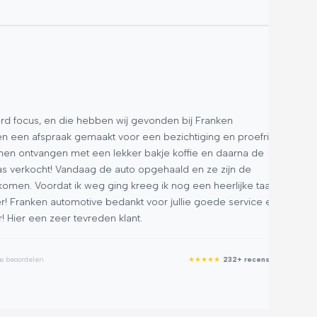
A.J.
★
★
★
us, en die hebben wij gevonden bij Franken
Ik he
fspraak gemaakt voor een bezichtiging en proefrit,
maand
vangen met een lekker bakje koffie en daarna de
Rutger
kocht! Vandaag de auto opgehaald en ze zijn de
de aa
oordat ik weg ging kreeg ik nog een heerlijke taart
anken automotive bedankt voor jullie goede service en
Google R
 een zeer tevreden klant.
elen
★
★
★
★
★
232+ recensies