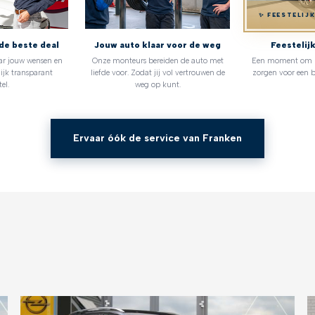
✨ FEESTELIJ
de beste deal
Jouw auto klaar voor de weg
Feestelij
ar jouw wensen en
Onze monteurs bereiden de auto met
Een moment om no
ijk transparant
liefde voor. Zodat jij vol vertrouwen de
zorgen voor een b
el.
weg op kunt.
Ervaar óók de service van Franken