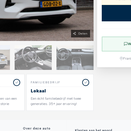
Delen
W
Fran
FAMILIEBEDRIJF
Lokaal
zien van een
Een écht familiebedrijf met twee
storie
generaties. 35+ jaar ervaring!
Over deze auto
Klanten aan het woord