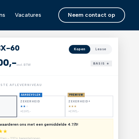
Neem contact op
ns
Vacatures
CX-60
Kopen
Lease
00,-
BASIS ★
incl. BTW
NSTE AFLEVERNIVEAU
AANBEVOLEN
PREMIUM
ZEKERHEID
ZEKERHEID+
★
★
★
★
★
★
+€695,-
+€995,-
 waarderen ons met een gemiddelde 4.7/5!
★
★
utten – 232+ beoordelingen