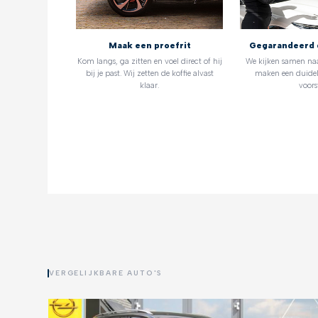
Maak een proefrit
Gegarandeerd 
Kom langs, ga zitten en voel direct of hij
We kijken samen na
bij je past. Wij zetten de koffie alvast
maken een duidel
klaar.
voorst
VERGELIJKBARE AUTO'S