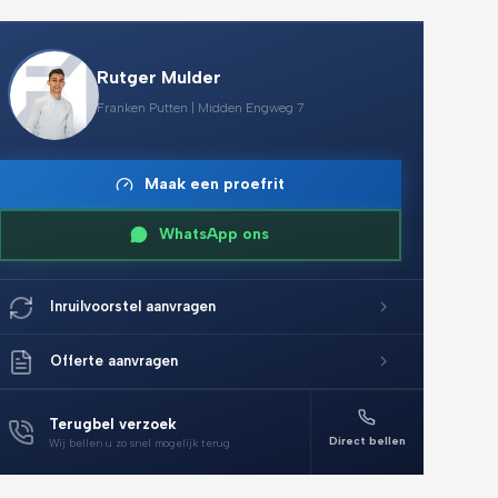
Rutger Mulder
Franken Putten | Midden Engweg 7
Maak een proefrit
WhatsApp ons
Inruilvoorstel aanvragen
Offerte aanvragen
Terugbel verzoek
Direct bellen
Wij bellen u zo snel mogelijk terug