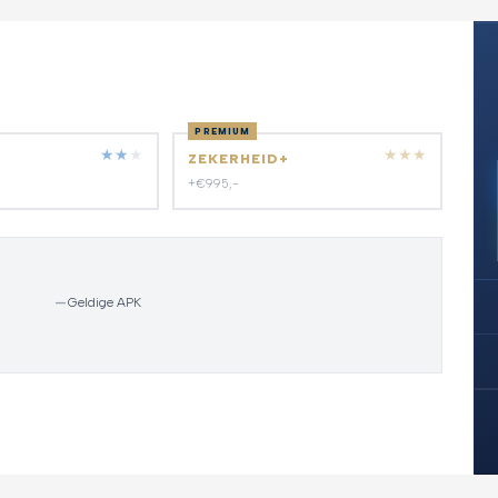
PREMIUM
★
★
★
★
★
★
ZEKERHEID+
+€995,-
—
Geldige APK