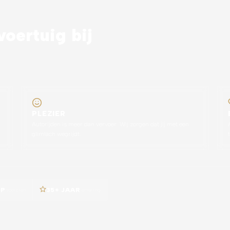
oertuig bij
PLEZIER
Autorijden is meer dan vervoer. Wij zorgen dat jij met een
glimlach wegrijdt.
AP
voorzien
35+ JAAR
ervaring