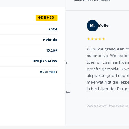
GDB02X
M.
Bolle
2024
★
★
★
★
★
Hybride
ten, goed geholpen en een
Wij wilde graag een ford foc
15.209
uim de tijd genomen door
automotive. We hadden een a
328 pk 241 kW
 vragen te beantwoorden. Als
toen wij daar aankwamen ont
ndigd, het was dus dubbel
proefrit gemaakt. Ik was ver
Automaat
afspraken goed nagekomen. V
mee.Wat rijdt die lekker! Fr
in het bijzonder Rutger! Hier
★
★
★
★
★
232+ recensies
Google Review | Hoe klanten ons beoord