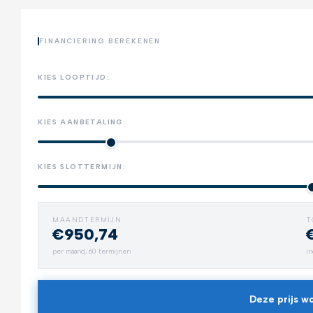
FINANCIERING BEREKENEN
KIES LOOPTIJD:
KIES AANBETALING:
KIES SLOTTERMIJN:
MAANDTERMIJN
T
€950,74
Trekhaak
per maand,
60
termijnen
in
Neem alles mee
Deze prijs wo