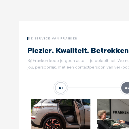
DE SERVICE VAN FRANKEN
Plezier. Kwaliteit. Betrokken
Bij Franken koop je geen auto — je beleeft het. We n
jou, persoonlijk, met één contactpersoon van verkoop 
01
0