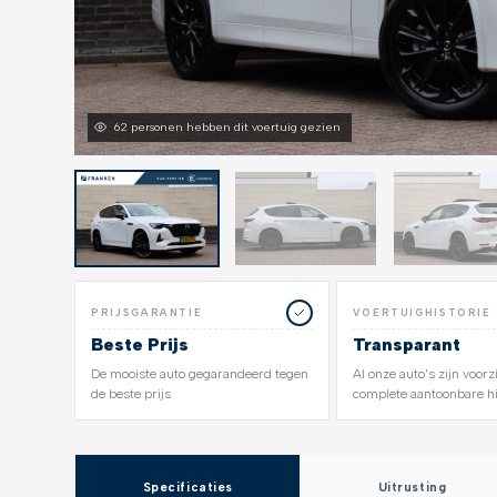
62 personen hebben dit voertuig gezien
PRIJSGARANTIE
VOERTUIGHISTORIE
Beste Prijs
Transparant
De mooiste auto gegarandeerd tegen
Al onze auto's zijn voor
de beste prijs
complete aantoonbare hi
Specificaties
Uitrusting