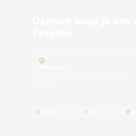
Daarom koop je een v
Franken
KWALITEIT
We staan achter ons aanbod, iedere auto is zorgvuldig
geselecteerd.
BOVAG
erkend bedrijf
RDW
geregistreerd
N