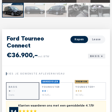
Ford Tourneo
Kopen
Lease
Connect
€36.900,-
BASIS ★
incl. BTW
KIES JE GEWENSTE AFLEVERNIVEAU
AANBEVOLEN
PREMIUM
BASIS
YOUNGSTER
YOUNGSTER+
★
★
★
★
★
★
★
★
★
Gratis
+€545,-
+€745,-
Klanten waarderen ons met een gemiddelde 4.7/5!
★
★
★
★
★
9.4