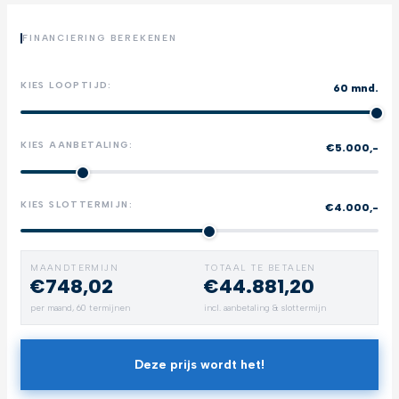
FINANCIERING BEREKENEN
KIES LOOPTIJD:
60 mnd.
KIES AANBETALING:
€5.000,-
KIES SLOTTERMIJN:
€4.000,-
MAANDTERMIJN
TOTAAL TE BETALEN
€748,02
€44.881,20
per maand,
60
termijnen
incl. aanbetaling & slottermijn
Deze prijs wordt het!