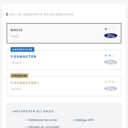
KIES JE GEWENSTE AFLEVERNIVEAU
★
★
★
BASIS
Gratis
AANBEVOLEN
★
★
★
YOUNGSTER
+€545,-
PREMIUM
★
★
★
YOUNGSTER+
+€745,-
INBEGREPEN BIJ BASIS
—
Wettelijke Garantie
—
Geldige APK
—
Wassen en uitzuigen