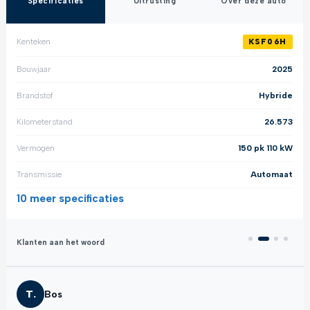
Specificaties
Uitrusting
Over deze auto
Kenteken
KSF06H
Bouwjaar
2025
Brandstof
Hybride
Kilometerstand
26.573
Vermogen
150 pk 110 kW
Transmissie
Automaat
10 meer
specificaties
Klanten aan het woord
T.
Bos
A