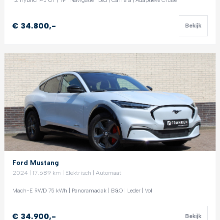
1.2 Hybrid 145 GT | 7P | Navigatie | Led | Camera | Adaptieve Cruise
€ 34.800,-
Bekijk
Ford Mustang
2024 | 17.689 km | Elektrisch | Automaat
Mach-E RWD 75 kWh | Panoramadak | B&O | Leder | Vol
€ 34.900,-
Bekijk