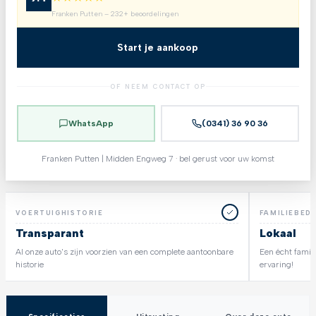
Franken Putten – 232+ beoordelingen
Start je aankoop
OF NEEM CONTACT OP
WhatsApp
(0341) 36 90 36
Franken Putten | Midden Engweg 7 · bel gerust voor uw komst
VOERTUIGHISTORIE
FAMILIEBEDR
Transparant
Lokaal
Al onze auto's zijn voorzien van een complete aantoonbare
Een écht famili
historie
ervaring!