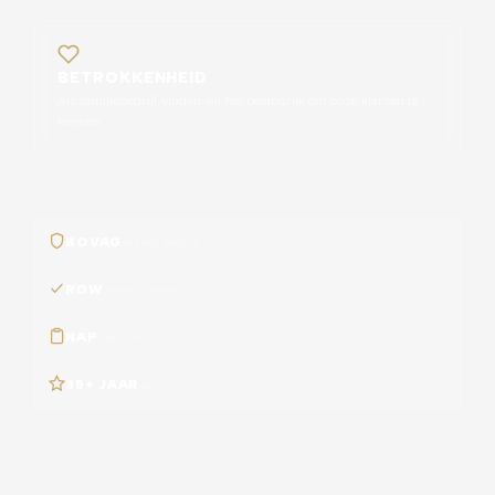
BETROKKENHEID
Als familiebedrijf vinden wij het belangrijk om onze klanten te
kennen.
BOVAG
erkend bedrijf
RDW
geregistreerd
NAP
voorzien
35+ JAAR
ervaring