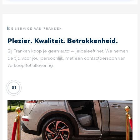
DE SERVICE VAN FRANKEN
Plezier. Kwaliteit. Betrokkenheid.
Bij Franken koop je geen auto — je beleeft het. We nemen
de tijd voor jou, persoonlijk, met één contactpersoon van
verkoop tot aflevering.
01