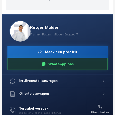
Rutger Mulder
Franken Putten | Midden Engweg 7
Maak een proefrit
WhatsApp ons
Inruilvoorstel aanvragen
Offerte aanvragen
Terugbel verzoek
Direct bellen
Wij bellen u zo snel mogelijk terug