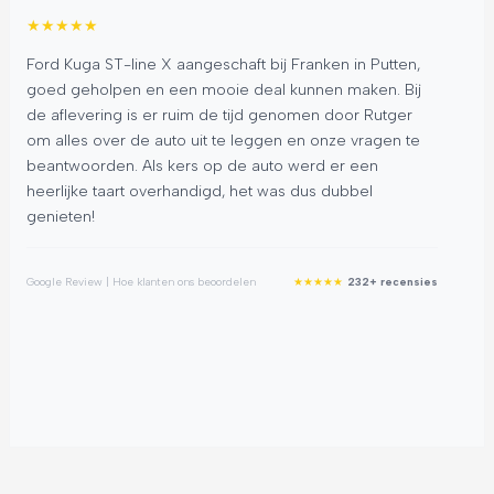
★
★
★
★
★
★
Ford Kuga ST-line X aangeschaft bij Franken in Putten,
Ik
goed geholpen en een mooie deal kunnen maken. Bij
me
de aflevering is er ruim de tijd genomen door Rutger
ee
om alles over de auto uit te leggen en onze vragen te
Rut
beantwoorden. Als kers op de auto werd er een
on
heerlijke taart overhandigd, het was dus dubbel
te
genieten!
Goog
★
★
★
★
★
Google Review | Hoe klanten ons beoordelen
232+ recensies