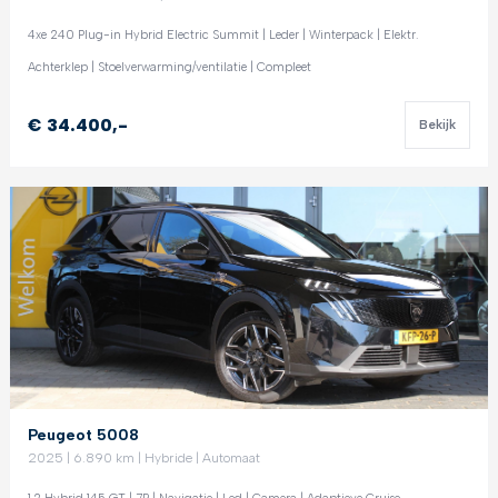
4xe 240 Plug-in Hybrid Electric Summit | Leder | Winterpack | Elektr.
Achterklep | Stoelverwarming/ventilatie | Compleet
€ 34.400,-
Bekijk
Peugeot 5008
2025 | 6.890 km | Hybride | Automaat