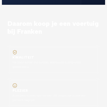
Daarom koop je een voertuig
bij Franken
KWALITEIT
We staan achter ons aanbod, iedere auto is zorgvuldig
geselecteerd.
PLEZIER
Autorijden is meer dan vervoer. Wij zorgen dat jij met een
glimlach wegrijdt.