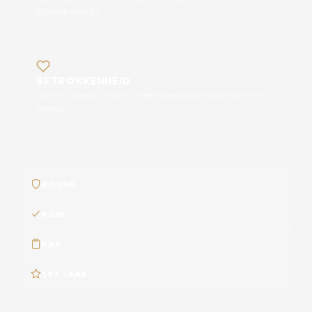
glimlach wegrijdt.
BETROKKENHEID
Als familiebedrijf vinden wij het belangrijk om onze klanten te
kennen.
BOVAG
erkend bedrijf
RDW
geregistreerd
NAP
voorzien
35+ JAAR
ervaring