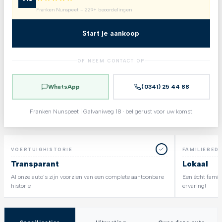
Franken Nunspeet – 229+ beoordelingen
Start je aankoop
OF NEEM CONTACT OP
WhatsApp
(0341) 25 44 88
Franken Nunspeet | Galvaniweg 18 · bel gerust voor uw komst
VOERTUIGHISTORIE
FAMILIEBEDR
Transparant
Lokaal
Al onze auto's zijn voorzien van een complete aantoonbare
Een écht famili
historie
ervaring!