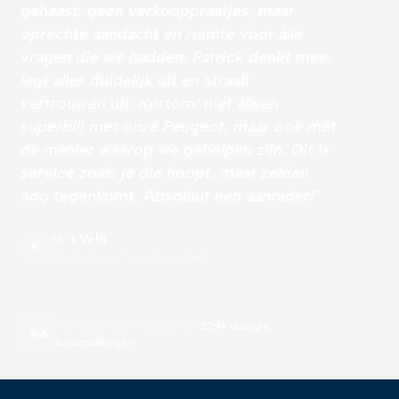
gehaast, geen verkooppraatjes, maar
oprechte aandacht en ruimte voor álle
vragen die we hadden. Patrick denkt mee,
legt alles duidelijk uit en straalt
vertrouwen uit. Kortom: niet alleen
superblij met onze Peugeot, maar ook met
de manier waarop we geholpen zijn. Dit is
service zoals je die hoopt, maar zelden
nog tegenkomt. Absoluut een aanrader!"
in 't Veld
R.
Google Review · Franken Nunspeet
Gemiddeld cijfer op basis van
229+ Google
9.6
beoordelingen