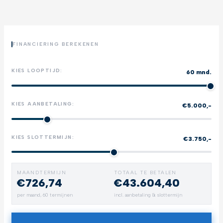
FINANCIERING BEREKENEN
KIES LOOPTIJD:
60 mnd.
KIES AANBETALING:
€5.000,-
KIES SLOTTERMIJN:
€3.750,-
MAANDTERMIJN
TOTAAL TE BETALEN
€726,74
€43.604,40
per maand,
60
termijnen
incl. aanbetaling & slottermijn