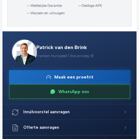
—
Wettelijke Garantie
—
Geldige APK
—
Wassen en uitzuigen
Patrick van den Brink
Franken Nunspeet | Galvaniweg 18
Maak een proefrit
WhatsApp ons
Inruilvoorstel aanvragen
Offerte aanvragen