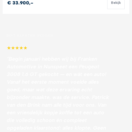
€ 33.900,-
Bekijk
WAT KLANTEN ZEGGEN
★
★
★
★
★
"Begin januari hebben wij bij Franken
Automotive in Nunspeet een Peugeot
3008 1.6 GT gekocht — en wát een auto!
Vanaf het eerste moment voelde alles
goed, maar wat deze ervaring echt
bijzonder maakte, was de service. Patrick
van den Brink nam alle tijd voor ons. Van
een vriendelijk kopje koffie tot een auto
die volledig schoon én compleet
opgeladen klaarstond: alles klopte. Geen