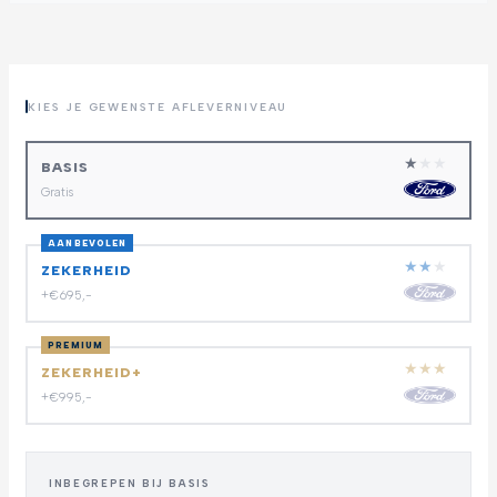
KIES JE GEWENSTE AFLEVERNIVEAU
★
★
★
BASIS
Gratis
AANBEVOLEN
★
★
★
ZEKERHEID
+€695,-
PREMIUM
★
★
★
ZEKERHEID+
+€995,-
INBEGREPEN BIJ BASIS