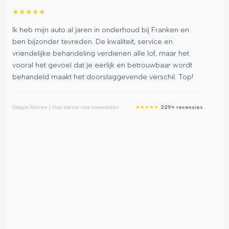
★
★
★
★
★
★
Ik heb mijn auto al jaren in onderhoud bij Franken en
Be
ben bijzonder tevreden. De kwaliteit, service en
pr
vriendelijke behandeling verdienen alle lof, maar het
aut
vooral het gevoel dat je eerlijk en betrouwbaar wordt
sta
behandeld maakt het doorslaggevende verschil. Top!
de
De
Ab
★
★
★
★
★
Google Review | Hoe klanten ons beoordelen
229+ recensies
dit
Goog