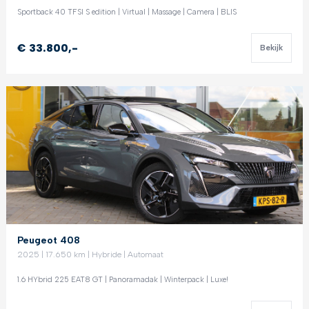
Sportback 40 TFSI S edition | Virtual | Massage | Camera | BLIS
€ 33.800,-
Bekijk
Peugeot 408
2025 | 17.650 km | Hybride | Automaat
1.6 HYbrid 225 EAT8 GT | Panoramadak | Winterpack | Luxe!