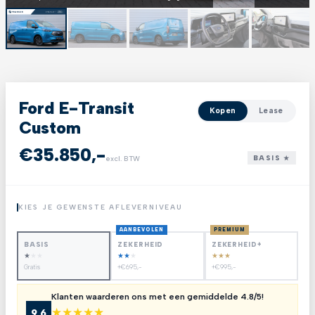
Ford E-Transit
Kopen
Lease
Custom
€35.850,-
BASIS ★
excl. BTW
KIES JE GEWENSTE AFLEVERNIVEAU
AANBEVOLEN
PREMIUM
BASIS
ZEKERHEID
ZEKERHEID+
★
★
★
★
★
★
★
★
★
Gratis
+€695,-
+€995,-
Klanten waarderen ons met een gemiddelde 4.8/5!
★
★
★
★
★
9.6