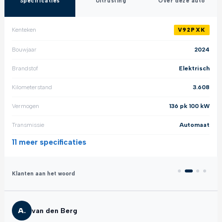
Specificaties
Uitrusting
Over deze auto
Kenteken
V92PXK
Bouwjaar
2024
Brandstof
Elektrisch
Kilometerstand
3.608
Vermogen
136 pk 100 kW
Transmissie
Automaat
11 meer
specificaties
Klanten aan het woord
A.
van den Berg