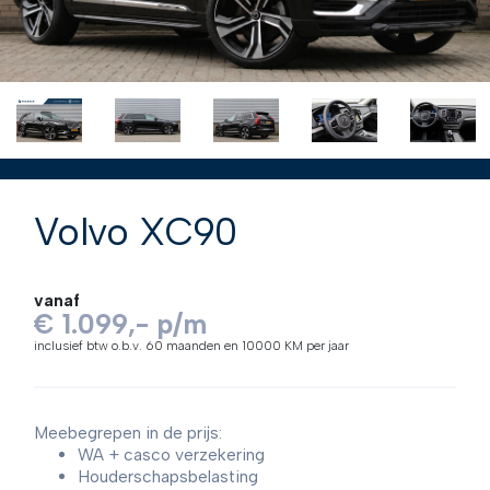
Volvo XC90
vanaf
€ 1.099,- p/m
inclusief btw o.b.v. 60 maanden en 10000 KM per jaar
Meebegrepen in de prijs:
WA + casco verzekering
Houderschapsbelasting