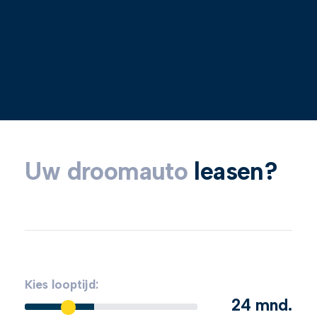
Uw droomauto
leasen?
Kies looptijd:
24 mnd.