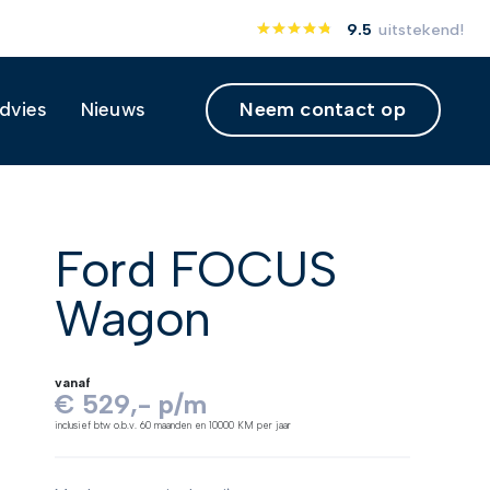
9.5
uitstekend!
Neem contact op
Advies
Nieuws
Ford FOCUS
Wagon
vanaf
€ 529,- p/m
inclusief btw o.b.v. 60 maanden en 10000 KM per jaar