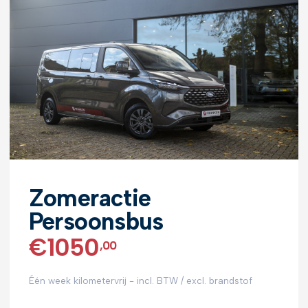
Zomeractie
Persoonsbus
€1050
,00
Één week kilometervrij - incl. BTW / excl. brandstof