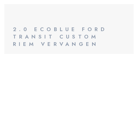
2.0 ECOBLUE FORD
TRANSIT CUSTOM
RIEM VERVANGEN
Met vertrouwen rondrijden begint bij een goed
onderhouden auto. Laat je bus dus niet in de
kou staan: laat altijd onderhoud uitvoeren
volgens de specificaties van de fabrikant.
Combineer onderhoud met het
vervangen van de distributieriem; dit
scheelt een oliewissel
Lokaal vertegenwoordigd familiebedrijf
Binnen één week bij een vestiging plek