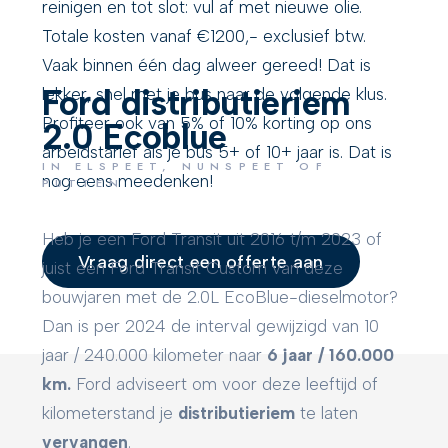
reinigen en tot slot: vul af met nieuwe olie.
Totale kosten vanaf €1200,- exclusief btw.
Vaak binnen één dag alweer gereed! Dat is
Ford distributieriem
lekker, snel met je bus naar de volgende klus.
Profiteer ook van 5% of 10% korting op ons
2.0 Ecoblue
arbeidstarief als je bus 5+ of 10+ jaar is. Dat is
I
N ELSPEET, NUNSPEET OF
nog eens meedenken!
PUTTEN
Heb je een Ford Transit uit 2016 t/m 2023 of
Vraag direct een offerte aan
juist een Ford Transit Custom van deze
bouwjaren met de 2.0L EcoBlue-dieselmotor?
Dan is per 2024 de interval gewijzigd van 10
jaar / 240.000 kilometer naar
6 jaar / 160.000
km.
Ford adviseert om voor deze leeftijd of
kilometerstand je
distributieriem
te laten
vervangen
.