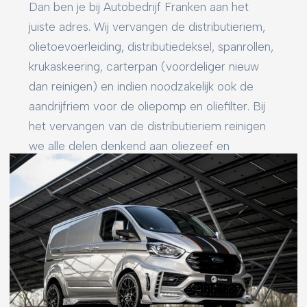
Dan ben je bij Autobedrijf Franken aan het
juiste adres. Wij vervangen de distributieriem,
olietoevoerleiding, distributiedeksel, spanrollen,
krukaskeering, carterpan (voordeliger nieuw
dan reinigen) en indien noodzakelijk ook de
aandrijfriem voor de oliepomp en oliefilter. Bij
het vervangen van de distributieriem reinigen
we alle delen denkend aan oliezeef en
leidingen.