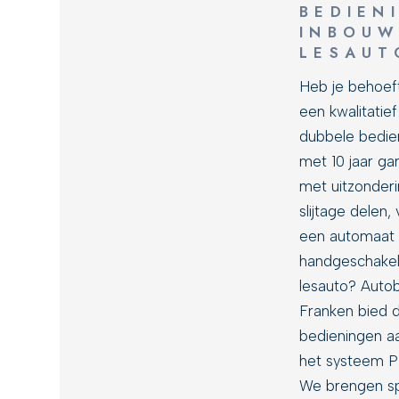
BEDIEN
INBOU
LESAUT
Heb je behoeft
een kwalitatie
dubbele bedie
met 10 jaar gar
met uitzonder
slijtage delen,
een automaat 
handgeschake
lesauto? Autob
Franken bied 
bedieningen a
het systeem 
We brengen sp