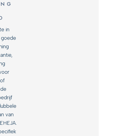
ING
W
O
e in
f goede
ning
antie,
ing
 voor
of
lde
edrijf
dubbele
an van
PEHEJA.
ecifiek