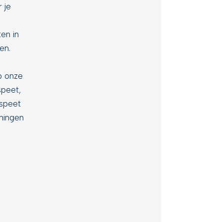
 je
en in
en.
 onze
speet,
speet
ningen