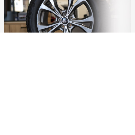
Tips
Optimaal rijcomfort dankzij je
banden
Controleer regelmatig je bandenspanning
. Je