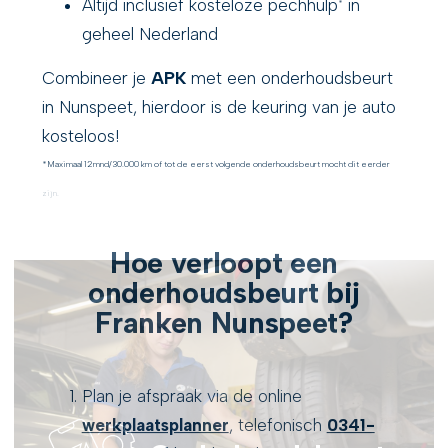
Altijd inclusief kosteloze pechhulp
in
*
geheel Nederland
Combineer je
APK
met een onderhoudsbeurt
in Nunspeet, hierdoor is de keuring van je auto
kosteloos!
*Maximaal 12mnd/30.000 km of tot de eerst volgende onderhoudsbeurt mocht dit eerder
zijn.
Hoe verloopt een
onderhoudsbeurt bij
Franken Nunspeet?
Plan je afspraak via de online
werkplaatsplanner
, telefonisch
0341-