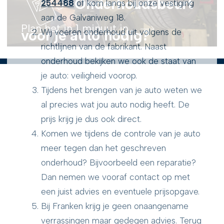
Onderhoudsbeurt
254488
of kom langs bij onze vestiging
aan de Galvaniweg 18.
Plan het in 1 minuut in
...
voor je auto nodig?
Wij voeren onderhoud uit volgens de
richtlijnen van de fabrikant. Naast
onderhoud bekijken we ook de staat van
je auto: veiligheid voorop.
Tijdens het brengen van je auto weten we
al precies wat jou auto nodig heeft. De
prijs krijg je dus ook direct.
Komen we tijdens de controle van je auto
meer tegen dan het geschreven
onderhoud? Bijvoorbeeld een reparatie?
Dan nemen we vooraf contact op met
een juist advies en eventuele prijsopgave.
Bij Franken krijg je geen onaangename
verrassingen maar gedegen advies. Terug